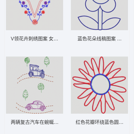
V领花卉刺绣图案 女装服装时装
蓝色花朵线稿图
两辆复古汽车在蜿蜒路上行驶 卡通童装章标
红色花瓣