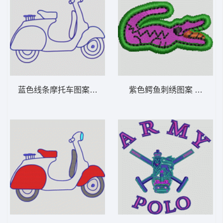
蓝色线条摩托车图案 卡通童装章标贴布
紫色鳄鱼刺绣图