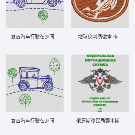
复古汽车行驶在乡间小路 卡通童装章标贴布
地球仪刺绣徽章 卡
复古汽车行驶在乡间小路 卡通童装章标贴布