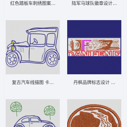
红色踏板车刺绣图案 卡通童装章标贴布
陆军马球队徽
复古汽车线描图 卡通童装章标贴布
丹枫品牌标志设