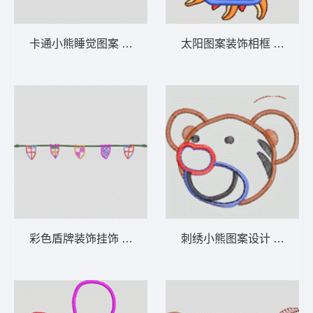
卡通小熊睡觉图案 卡通童装章标贴布
太阳图案装饰相
彩色盾牌装饰挂饰 卡通童装章标贴布
刺绣小熊图案设