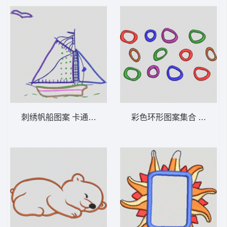
刺绣帆船图案 卡通童装章标贴布
彩色环形图案集