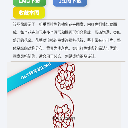
EMB下载
1:1图下载
收藏本图
该图像展示了一组垂直排列的抽象花卉图案，由红色细线勾勒而
成。每个花卉单元由多个圆形和椭圆形组合构成，形态饱满，类似
盛开的花朵。花茎以流畅的曲线连接各花簇，茎上带有小叶片，整
体呈纵向对称分布。背景为浅灰色，突出红色线条的简洁与优雅。
图案风格简约，适合用于装饰、刺绣或纺织品设计。
DST转存的EMB