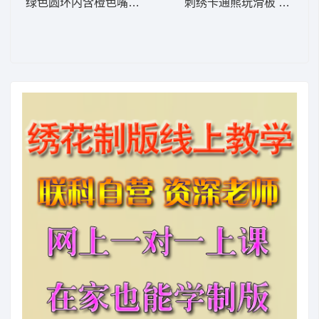
绿色圆环内含橙色嘴和黑点 卡通童装章标贴
刺绣卡通熊玩滑