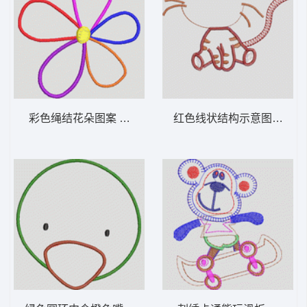
彩色绳结花朵图案 卡通童装章标贴布
红色线状结构