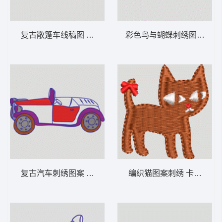
复古敞篷车线稿图 卡通童装章标贴布
彩色鸟与
复古汽车刺绣图案 卡通童装章标贴布
编织猫图案刺绣 卡