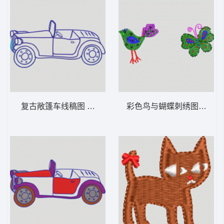
复古敞篷车线稿图 卡通童装章标贴布
彩色鸟与