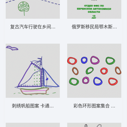
复古汽车行驶在乡间小路 卡通童装章标贴布
刺绣帆船图案 卡通童装章标贴布
彩色环形图案集