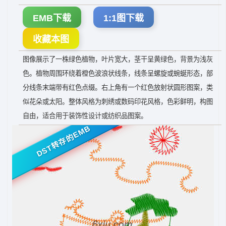
EMB下载
1:1图下载
收藏本图
图像展示了一株绿色植物，叶片宽大，茎干呈黄绿色，背景为浅灰
色。植物周围环绕着橙色波浪状线条，线条呈螺旋或蜿蜒形态，部
分线条末端带有红色点缀。右上角有一个红色放射状圆形图案，类
似花朵或太阳。整体风格为刺绣或数码印花风格，色彩鲜明，构图
自由，适合用于装饰性设计或纺织品图案。
DST转存的EMB