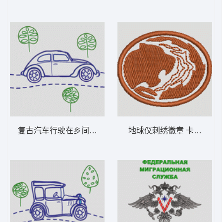
复古汽车行驶在乡间小路 卡通童装章标贴布
地球仪刺绣徽章 卡