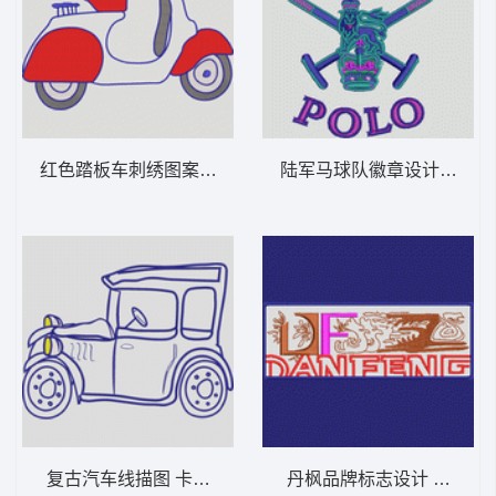
红色踏板车刺绣图案 卡通童装章标贴布
陆军马球队徽
复古汽车线描图 卡通童装章标贴布
丹枫品牌标志设