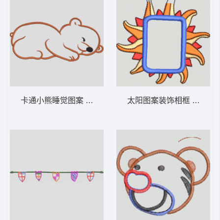
卡通小熊睡觉图案 卡通童装章标贴布
太阳图案装饰相