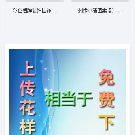
彩色盾牌装饰挂饰 卡通童装章标贴布
刺绣小熊图案设