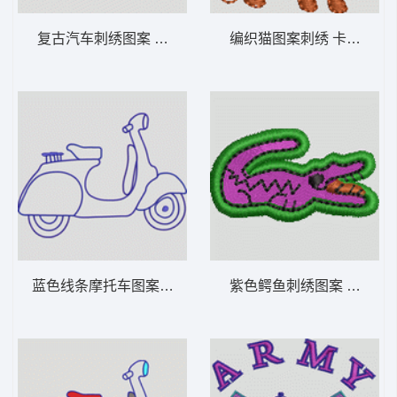
复古汽车刺绣图案 卡通童装章标贴布
编织猫图案刺绣 卡
蓝色线条摩托车图案 卡通童装章标贴布
紫色鳄鱼刺绣图