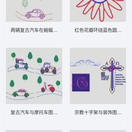
两辆复古汽车在蜿蜒路上行驶 卡通童装章标
红色花瓣
复古汽车与摩托车图案 卡通童装章标贴布