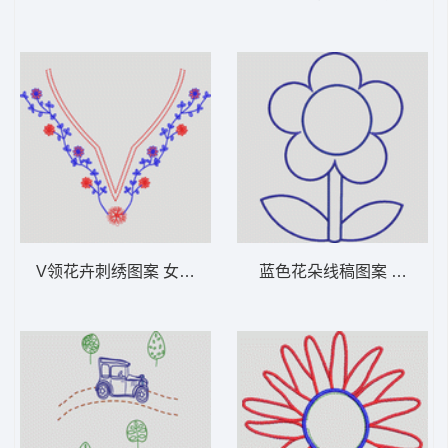
V领花卉刺绣图案 女装服装时装
蓝色花朵线稿图