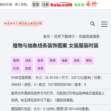
联科乐绣，绣人皆知。
首页
>
花样下载排行
>
花版高级搜索
植物与抽象线条装饰图案 女装服装时装
植物
线条
装饰
刺绣
抽象
绿色
橙色
红色
图案
背景
EMB花版参数： 大小：31.50 KB / 尺寸：102*121[毫米] / 针数：
3966针 / 线色：4 / 格式：DST转存的EMB / 版本：9
版带文件需绣花软件方可打开，可配色打印导出各种格式或直接上
机绣。如无绣花软件可下载1：1模拟效果图。
模拟图片信息：大小：0.1(MB) /图宽*高:387x459(像素)