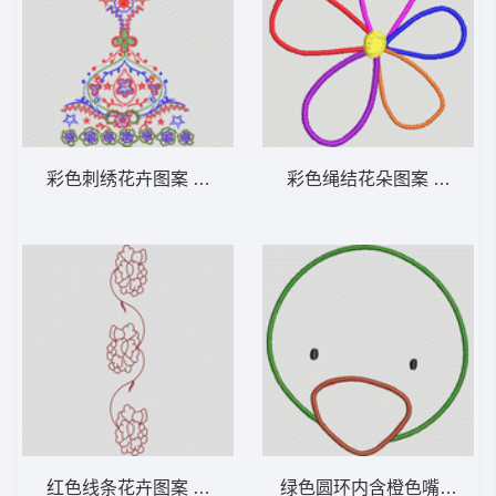
彩色刺绣花卉图案 女装服装时装
彩色绳结花朵图
红色线条花卉图案 女装服装时装