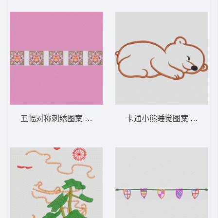
五幅对称刺绣图案 女装服装时装
卡通小熊睡觉图