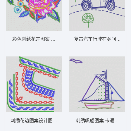
彩色刺绣花卉图案 女装服装时装
复古
刺绣花边图案设计图 女装服装时装
刺绣帆船图案 卡通童