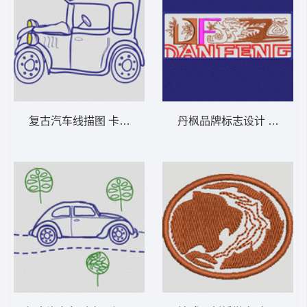
复古汽车线描图 卡通童装章标贴布
丹枫品牌标志设