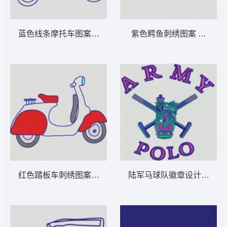
蓝色线条摩托车图案 卡通童装章标贴布
紫色鳄鱼刺绣图
红色踏板车刺绣图案 卡通童装章标贴布
陆军马球队徽