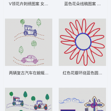
V领花卉刺绣图案 女装服装时装
蓝色花朵线稿图
两辆复古汽车在蜿蜒路上行驶 卡通童装章标
红色花瓣