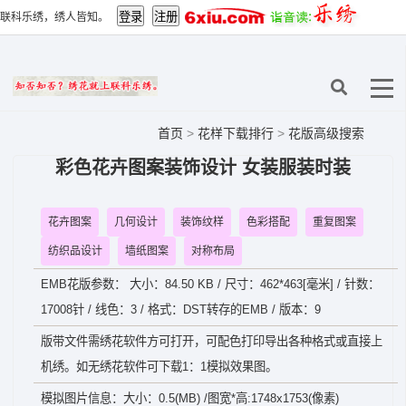
联科乐绣，绣人皆知。
首页
>
花样下载排行
>
花版高级搜索
彩色花卉图案装饰设计 女装服装时装
花卉图案
几何设计
装饰纹样
色彩搭配
重复图案
纺织品设计
墙纸图案
对称布局
EMB花版参数： 大小：84.50 KB / 尺寸：462*463[毫米] / 针数：
17008针 / 线色：3 / 格式：DST转存的EMB / 版本：9
版带文件需绣花软件方可打开，可配色打印导出各种格式或直接上
机绣。如无绣花软件可下载1：1模拟效果图。
模拟图片信息：大小：0.5(MB) /图宽*高:1748x1753(像素)