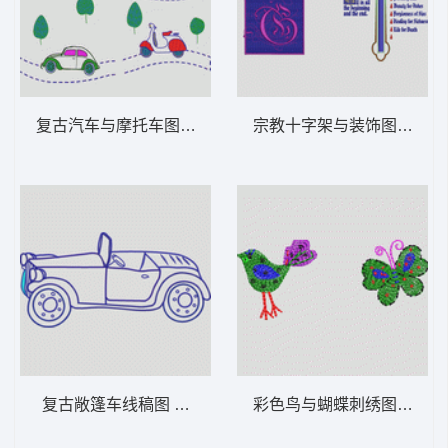
复古汽车与摩托车图案 卡通童装章标贴布
复古敞篷车线稿图 卡通童装章标贴布
彩色鸟与