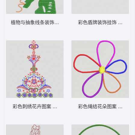
植物与抽象线条装饰图案 女装服装时装
彩色盾牌装饰挂
彩色刺绣花卉图案 女装服装时装
彩色绳结花朵图