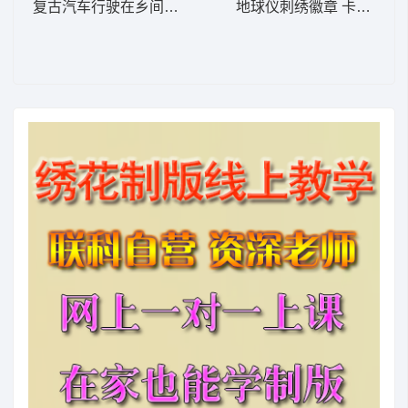
复古汽车行驶在乡间小路 卡通童装章标贴布
地球仪刺绣徽章 卡