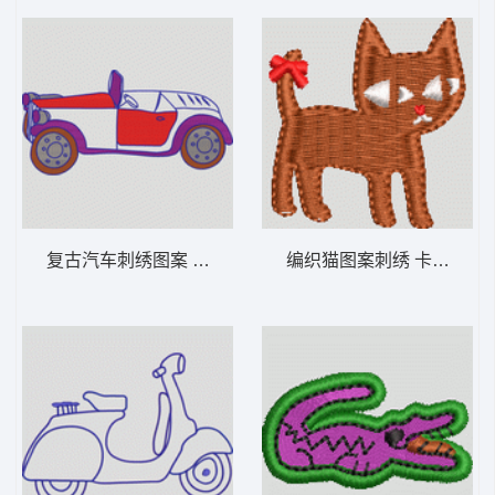
复古汽车刺绣图案 卡通童装章标贴布
编织猫图案刺绣 卡