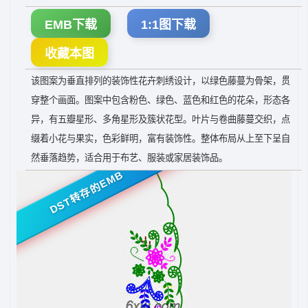
EMB下载
1:1图下载
收藏本图
该图案为垂直排列的装饰性花卉刺绣设计，以绿色藤蔓为骨架，贯
穿整个画面。图案中包含粉色、绿色、蓝色和红色的花朵，形态各
异，有五瓣星形、多角星形及簇状花型。叶片与卷曲藤蔓交织，点
缀着小花与果实，色彩鲜明，富有装饰性。整体布局从上至下呈自
然垂落趋势，适合用于布艺、服装或家居装饰品。
DST转存的EMB