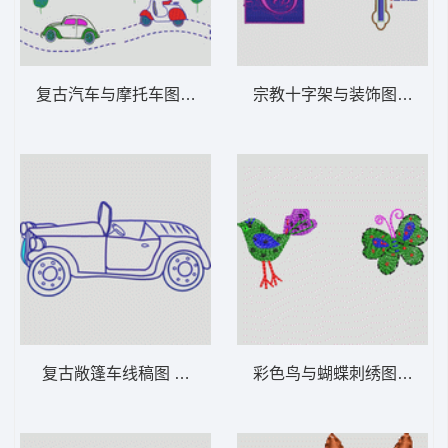
复古汽车与摩托车图案 卡通童装章标贴布
复古敞篷车线稿图 卡通童装章标贴布
彩色鸟与