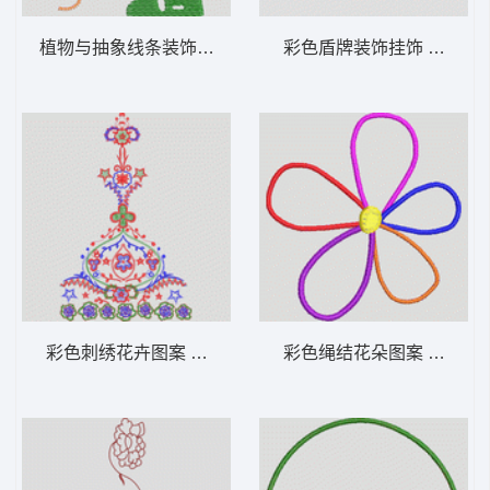
植物与抽象线条装饰图案 女装服装时装
彩色盾牌装饰挂
彩色刺绣花卉图案 女装服装时装
彩色绳结花朵图