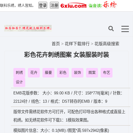
联科乐绣，绣人皆知。
首页
>
花样下载排行
>
花版高级搜索
彩色花卉刺绣图案 女装服装时装
刺绣
花卉
藤蔓
彩色
装饰
图案
布艺
设计
EMB花版参数： 大小：99.00 KB / 尺寸：158*778[毫米] / 针数：
22124针 / 线色：13 / 格式：DST转存的EMB / 版本：9
版带文件需绣花软件方可打开，可配色打印导出各种格式或直接上
机绣。如无绣花软件可下载1：1模拟效果图。
模拟图片信息：大小：0.1(MB) /图宽*高:597x2942(像素)