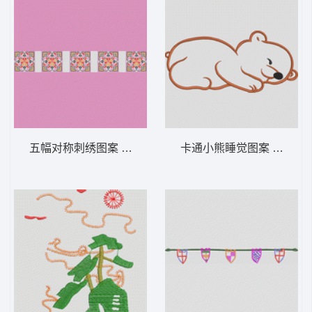
五幅对称刺绣图案 女装服装时装
卡通小熊睡觉图