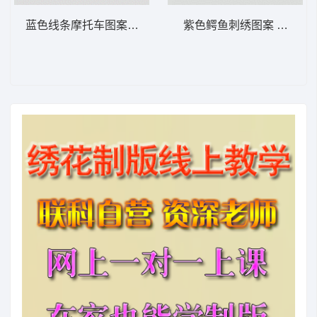
蓝色线条摩托车图案 卡通童装章标贴布
紫色鳄鱼刺绣图