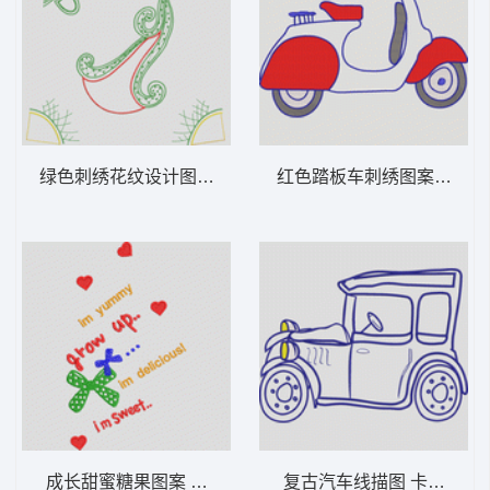
绿色刺绣花纹设计图 女装服装时装
红色踏板车刺
成长甜蜜糖果图案 女装服装时装
复古汽车线描图 卡