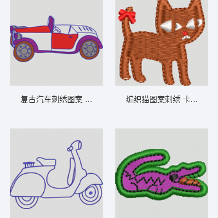
复古汽车刺绣图案 卡通童装章标贴布
编织猫图案刺绣 卡