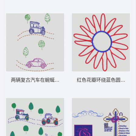
两辆复古汽车在蜿蜒路上行驶 卡通童装章标
红色花瓣