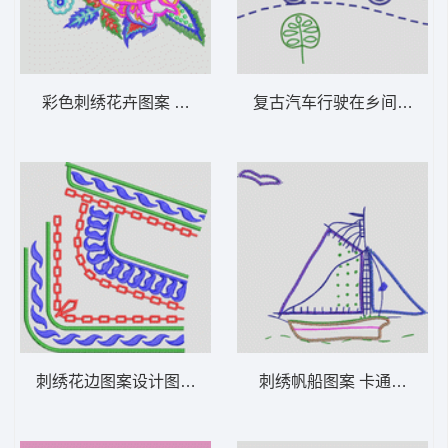
彩色刺绣花卉图案 女装服装时装
复古
刺绣花边图案设计图 女装服装时装
刺绣帆船图案 卡通童