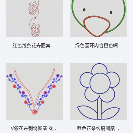
红色线条花卉图案 女装服装时装
V领花卉刺绣图案 女装服装时装
蓝色花朵线稿图