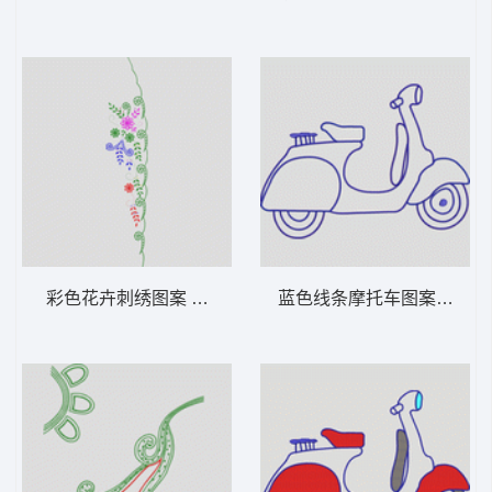
彩色花卉刺绣图案 女装服装时装
蓝色线条摩托