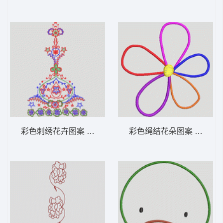
彩色刺绣花卉图案 女装服装时装
彩色绳结花朵图