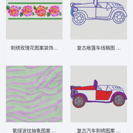
刺绣玫瑰花图案装饰带 女装服装时装
复古敞篷车线稿
紫绿波纹抽象图案 女装服装时装
复古汽车刺绣图