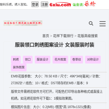
联科乐绣，绣人皆知。
首页
>
花样下载排行
>
花版高级搜索
服装领口刺绣图案设计 女装服装时装
刺绣
领口
服装设计
花卉图案
卷草纹
对称设计
装饰图案
EMB花版参数： 大小：78.50 KB / 尺寸：496*349[毫米] / 针数：
27282针 / 线色：10 / 格式：DST转存的EMB / 版本：9
版带文件需绣花软件方可打开，可配色打印导出各种格式或直接上
机绣。如无绣花软件可下载1：1模拟效果图。
模拟图片信息：大小：0.2(MB) /图宽*高:1878x1321(像素)