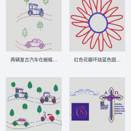
两辆复古汽车在蜿蜒路上行驶 卡通童装章标
红色花瓣