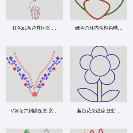
红色线条花卉图案 女装服装时装
V领花卉刺绣图案 女装服装时装
蓝色花朵线稿图