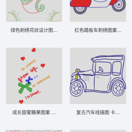
绿色刺绣花纹设计图 女装服装时装
红色踏板车刺
成长甜蜜糖果图案 女装服装时装
复古汽车线描图 卡