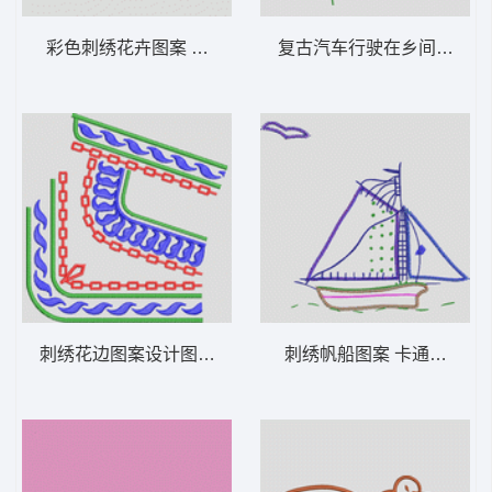
彩色刺绣花卉图案 女装服装时装
复古
刺绣花边图案设计图 女装服装时装
刺绣帆船图案 卡通童