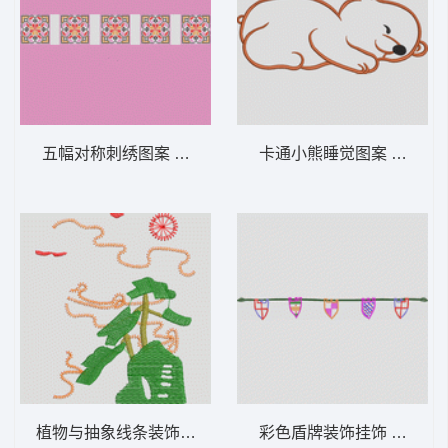
五幅对称刺绣图案 女装服装时装
卡通小熊睡觉图
植物与抽象线条装饰图案 女装服装时装
彩色盾牌装饰挂