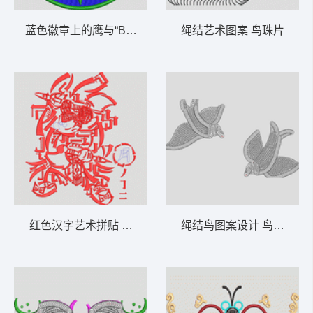
蓝色徽章上的鹰与“BOY”字样 章仔 男装
绳结艺术图案 鸟珠片
红色汉字艺术拼贴 米奇
绳结鸟图案设计 鸟珠片