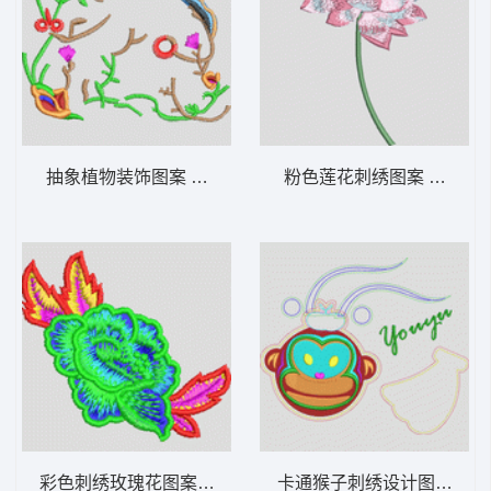
抽象植物装饰图案 女装
粉色莲花刺绣图案 靓花荷
彩色刺绣玫瑰花图案 女装
卡通猴子刺绣设计图 猴子