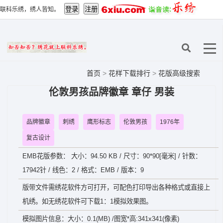
联科乐绣，绣人皆知。
首页
>
花样下载排行
>
花版高级搜索
伦敦男孩品牌徽章 章仔 男装
品牌徽章
刺绣
鹰形标志
伦敦男孩
1976年
复古设计
EMB花版参数： 大小：94.50 KB / 尺寸：90*90[毫米] / 针数：
17942针 / 线色：2 / 格式：EMB / 版本：9
版带文件需绣花软件方可打开，可配色打印导出各种格式或直接上
机绣。如无绣花软件可下载1：1模拟效果图。
模拟图片信息：大小：0.1(MB) /图宽*高:341x341(像素)