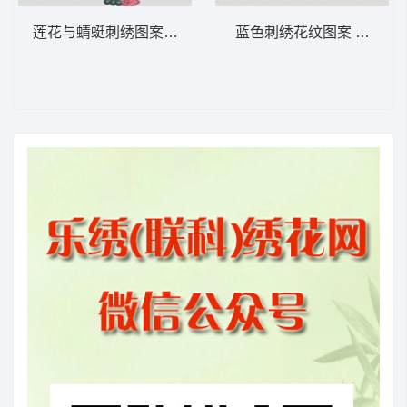
莲花与蜻蜓刺绣图案 靓花荷花
蓝色刺绣花纹图案 条码