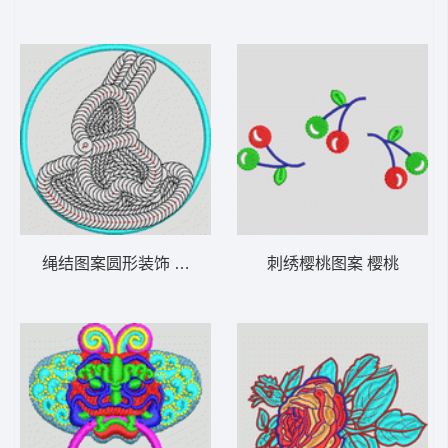
绳结图案圆形装饰 兔子珠片
刺绣樱桃图案 樱桃