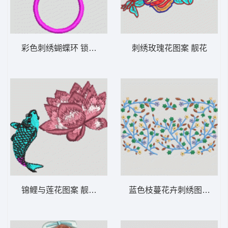
彩色刺绣蝴蝶环 锁怪物
刺绣玫瑰花图案 靓花
锦鲤与莲花图案 靓花荷花鲤鱼
蓝色枝蔓花卉刺绣图案 女