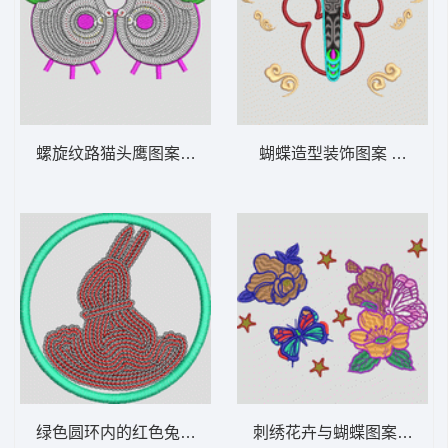
螺旋纹路猫头鹰图案 眼睛
蝴蝶造型装饰图案 蝴蝶
绿色圆环内的红色兔子图案 兔子珠片
刺绣花卉与蝴蝶图案 女装