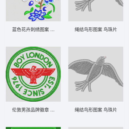
蓝色花卉刺绣图案 汉服
绳结鸟形图案 鸟珠片
伦敦男孩品牌徽章 章仔 男装
绳结鸟形图案 鸟珠片