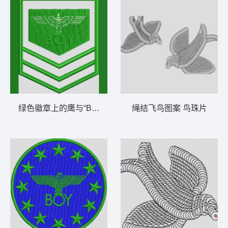
绿色徽章上的鹰与“BOY”字样 章仔 男装
绳结飞鸟图案 鸟珠片