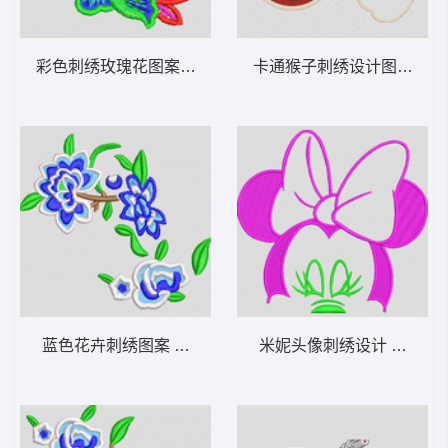
彩色刺绣玫瑰花图案 女装
卡通猴子刺绣设计图 猴子
蓝色花卉刺绣图案 汉服
米妮头像刺绣设计 米奇