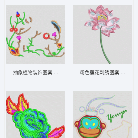
抽象植物装饰图案 女装
粉色莲花刺绣图案 靓花荷