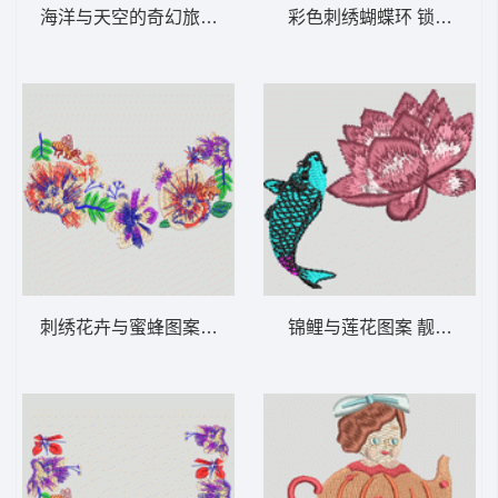
海洋与天空的奇幻旅程 女装
彩色刺绣蝴蝶环 锁怪物
刺绣花卉与蜜蜂图案 女装
锦鲤与莲花图案 靓花荷花