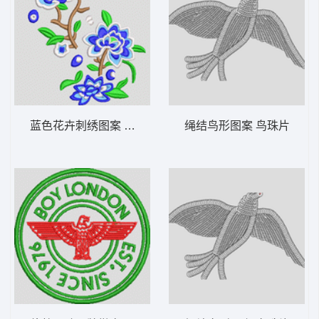
蓝色花卉刺绣图案 汉服
绳结鸟形图案 鸟珠片