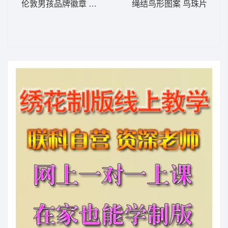
伦敦男孩品牌徽章 章仔 男装
绳结鸟形图案 鸟珠片