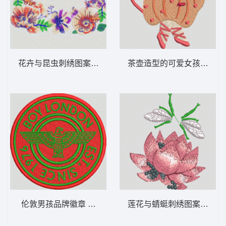
花卉与昆虫刺绣图案 女装
茶壶造型的可爱女孩 童装
伦敦男孩品牌徽章 章仔 男装
莲花与蜻蜓刺绣图案 靓花