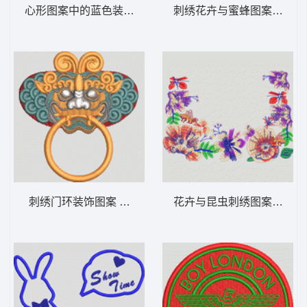
心形图案中的蓝色装饰字母 大象
刺绣花卉与蜜蜂图案 女装
刺绣门环装饰图案 锁怪物
花卉与昆虫刺绣图案 女装