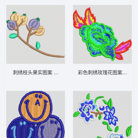
刺绣枝头果实图案 汉服
彩色刺绣玫瑰花图案 女装