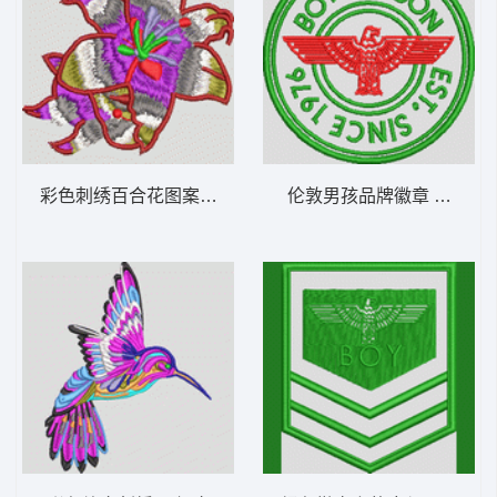
彩色刺绣百合花图案 女装
伦敦男孩品牌徽章 章仔 男