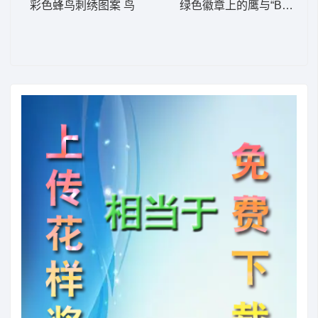
彩色蜂鸟刺绣图案 鸟
绿色徽章上的鹰与“BOY”字