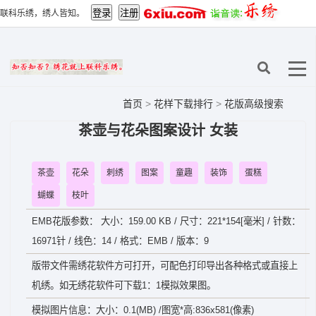
联科乐绣，绣人皆知。
首页
>
花样下载排行
>
花版高级搜索
茶壶与花朵图案设计 女装
茶壶
花朵
刺绣
图案
童趣
装饰
蛋糕
蝴蝶
枝叶
EMB花版参数： 大小：159.00 KB / 尺寸：221*154[毫米] / 针数：
16971针 / 线色：14 / 格式：EMB / 版本：9
版带文件需绣花软件方可打开，可配色打印导出各种格式或直接上
机绣。如无绣花软件可下载1：1模拟效果图。
模拟图片信息：大小：0.1(MB) /图宽*高:836x581(像素)