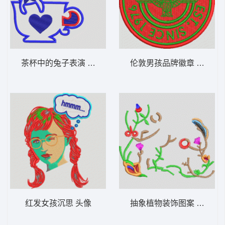
茶杯中的兔子表演 童装
伦敦男孩品牌徽章 章仔 男
红发女孩沉思 头像
抽象植物装饰图案 女装