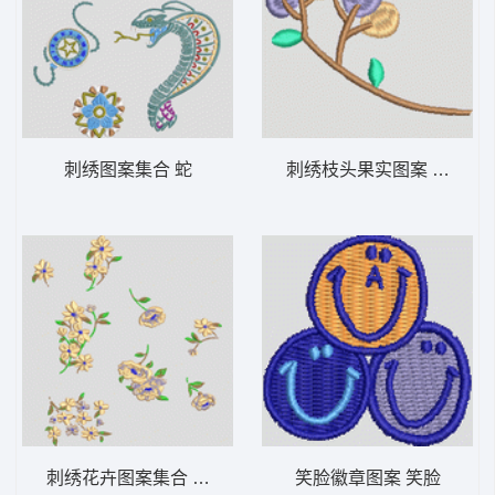
刺绣图案集合 蛇
刺绣枝头果实图案 汉服
刺绣花卉图案集合 女装
笑脸徽章图案 笑脸