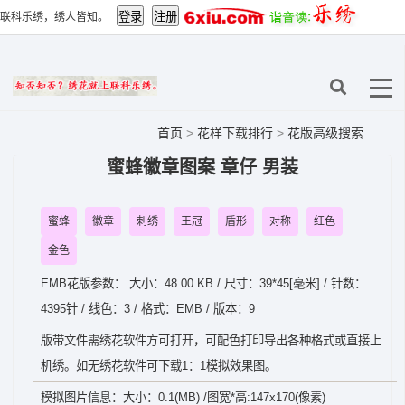
联科乐绣，绣人皆知。
首页
>
花样下载排行
>
花版高级搜索
蜜蜂徽章图案 章仔 男装
蜜蜂
徽章
刺绣
王冠
盾形
对称
红色
金色
EMB花版参数： 大小：48.00 KB / 尺寸：39*45[毫米] / 针数：
4395针 / 线色：3 / 格式：EMB / 版本：9
版带文件需绣花软件方可打开，可配色打印导出各种格式或直接上
机绣。如无绣花软件可下载1：1模拟效果图。
模拟图片信息：大小：0.1(MB) /图宽*高:147x170(像素)