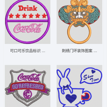
可口可乐饮品标识 章仔 男装
刺绣门环装饰图案 锁怪物