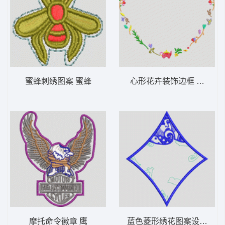
蜜蜂刺绣图案 蜜蜂
心形花卉装饰边框 女装
摩托命令徽章 鹰
蓝色菱形绣花图案设计 纸