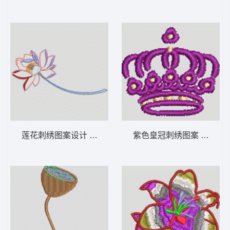
莲花刺绣图案设计 女装
紫色皇冠刺绣图案 章仔 男