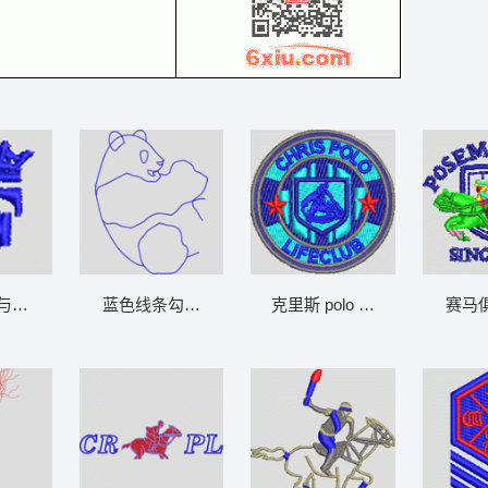
与字母徽标 男装
蓝色线条勾勒熊猫轮廓 男装
克里斯 polo 生存俱乐部徽章 
赛马