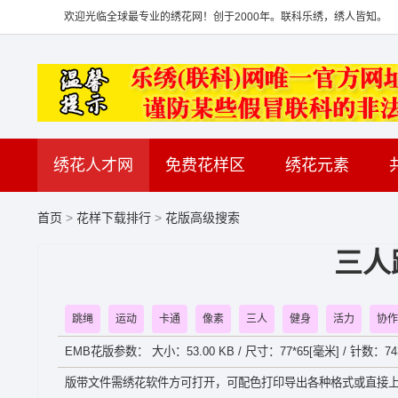
欢迎光临全球最专业的绣花网！创于2000年。联科乐绣，绣人皆知。
绣花人才网
免费花样区
绣花元素
首页
>
花样下载排行
>
花版高级搜索
三人
跳绳
运动
卡通
像素
三人
健身
活力
协作
EMB花版参数： 大小：53.00 KB / 尺寸：77*65[毫米] / 针数：74
版带文件需绣花软件方可打开，可配色打印导出各种格式或直接上