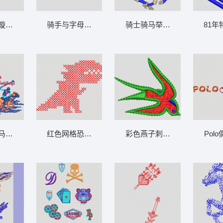
漩涡图示 男装
骑手与字母标志 男装
骑士骑马举火炬 男装
81年
 男装
马术图案 男装
红色网格恐龙图案 男装
彩色燕子刺绣图案 男装
Pol