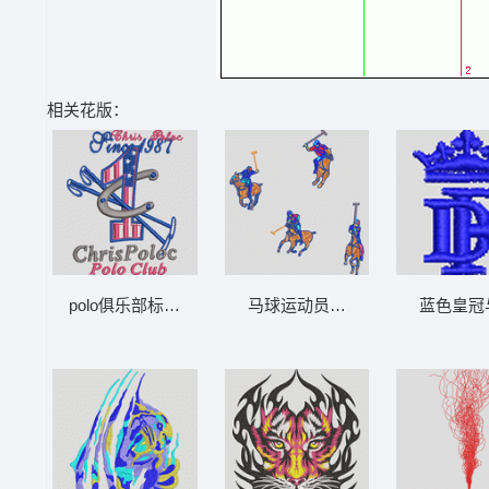
相关花版：
polo俱乐部标志设计 男装
马球运动员图案设计 男装
蓝色皇冠