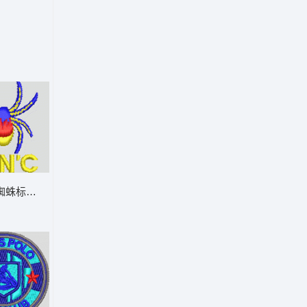
蜘蛛标志 男装