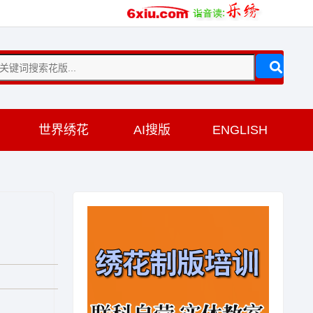
训
世界绣花
AI搜版
ENGLISH