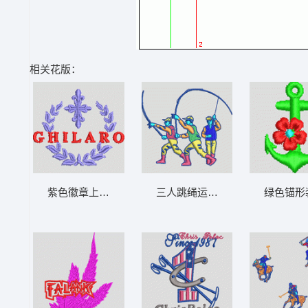
相关花版：
紫色徽章上的“GHILARO”字样 男装
三人跳绳运动 男装
绿色锚形