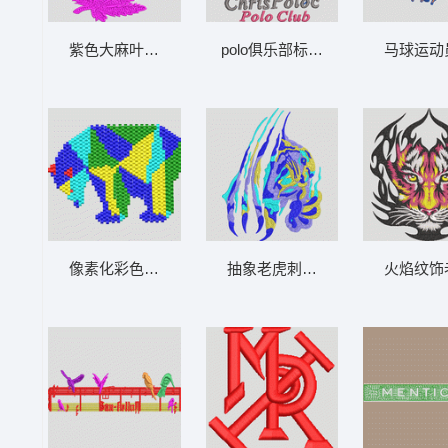
紫色大麻叶图案标志 男装
polo俱乐部标志设计 男装
马球运动
像素化彩色恐龙图案 男装
抽象老虎刺绣图案 男装
火焰纹饰