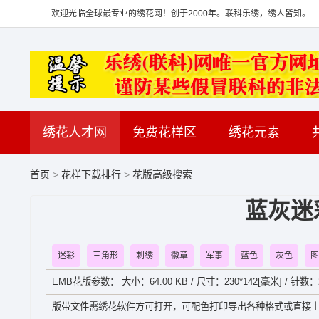
欢迎光临全球最专业的绣花网！创于2000年。联科乐绣，绣人皆知。
绣花人才网
免费花样区
绣花元素
首页
>
花样下载排行
>
花版高级搜索
蓝灰迷
迷彩
三角形
刺绣
徽章
军事
蓝色
灰色
图
EMB花版参数： 大小：64.00 KB / 尺寸：230*142[毫米] / 针数：
版带文件需绣花软件方可打开，可配色打印导出各种格式或直接上