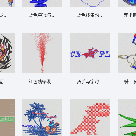
员图案设计 男装
蓝色皇冠与字母徽标 男装
蓝色线条勾勒熊猫轮廓 男装
克里斯
老虎头像 男装
红色线条漩涡图示 男装
骑手与字母标志 男装
骑士