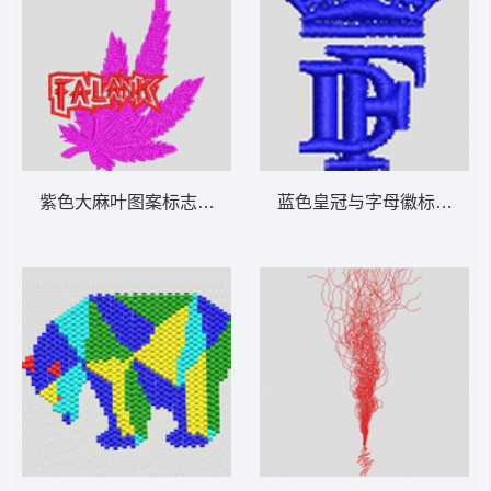
紫色大麻叶图案标志 男装
蓝色皇冠与字母徽标 男装