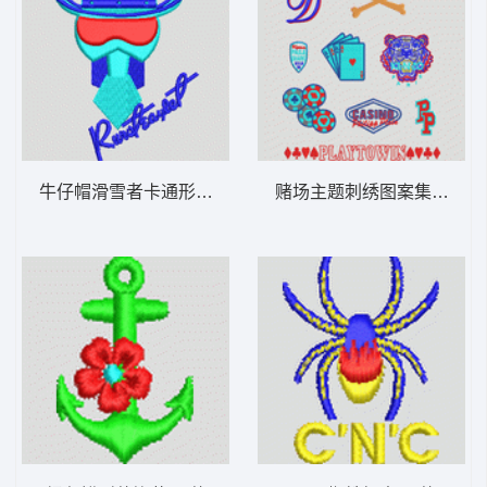
牛仔帽滑雪者卡通形象 男装
赌场主题刺绣图案集合 男