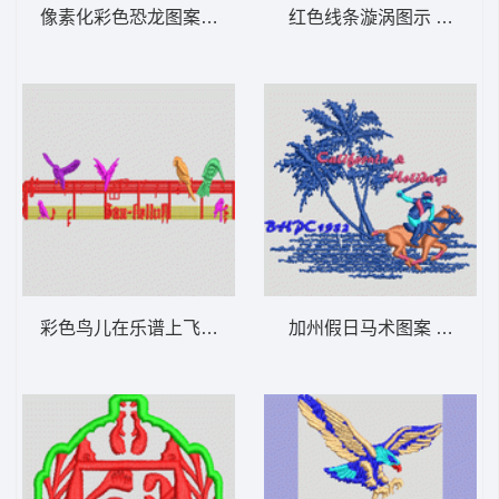
像素化彩色恐龙图案 男装
红色线条漩涡图示 男装
彩色鸟儿在乐谱上飞翔 男装
加州假日马术图案 男装