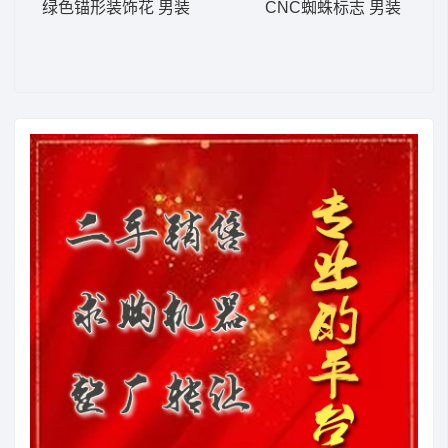
绿色锚形装饰花 男装
CNC蜘蛛标志 男装