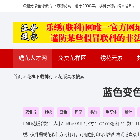
欢迎光临全球最专业的绣花网！创于2000年。联科乐绣，绣人皆知。
绣花人才网
免费花样区
绣花元素
首页
>
花样下载排行
>
花版高级搜索
蓝色变
变色龙
刺绣
蓝色
图案
装饰
手写体
设计
EMB花版参数： 大小：59.50 KB / 尺寸：72*77[毫米] / 针数：1
版带文件需绣花软件方可打开，可配色打印导出各种格式或直接上