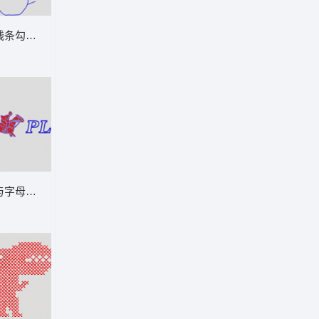
线条勾勒熊猫轮廓 男装
与字母标志 男装