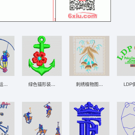
装
运动 男装
绿色锚形装饰花 男装
刺绣植物图案 男装
LD