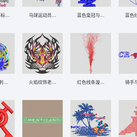
乐部标志设计 男装
马球运动员图案设计 男装
蓝色皇冠与字母徽标 男装
蓝色
刺绣图案 男装
火焰纹饰老虎头像 男装
红色线条漩涡图示 男装
骑手