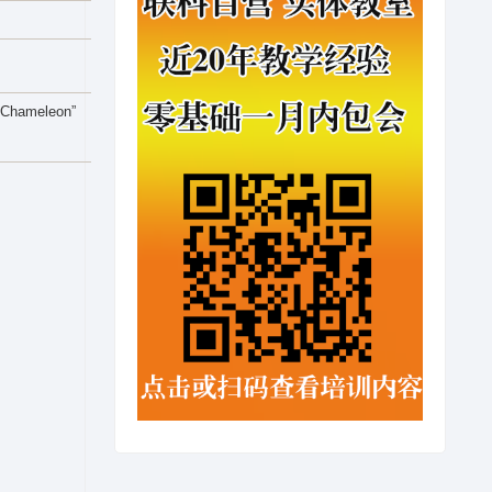
eleon”