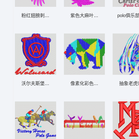
粉红翅膀刺绣图案 男装
紫色大麻叶图案标志 男装
polo俱
沃尔夫斯堡队徽标志 男装
像素化彩色恐龙图案 男装
抽象老虎