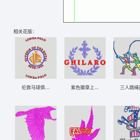
相关花版：
伦敦马球俱乐部徽章 男装
紫色徽章上的“GHILARO”字样 男
三人跳绳