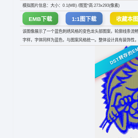
模拟图片信息：大小：0.1(MB) /图宽*高:273x293(像素)
EMB下载
1:1图下载
收藏本
该图像展示了一个蓝色刺绣风格的变色龙头部图案，轮廓线条流畅，眼
字样，字体同样为蓝色，与图案风格统一。整体设计具有装饰性
DST转存的E