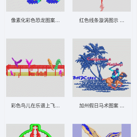
像素化彩色恐龙图案 男装
红色线条漩涡图示 男装
彩色鸟儿在乐谱上飞翔 男装
加州假日马术图案 男装