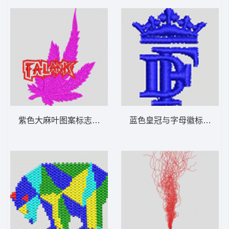
紫色大麻叶图案标志 男装
蓝色皇冠与字母徽标 男装