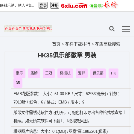
联科乐绣，绣人皆知。
首页
>
花样下载排行
>
花版高级搜索
HK35俱乐部徽章 男装
徽章
盾牌
王冠
橄榄枝
蜜蜂
俱乐部
HK
35
EMB花版参数： 大小：51.00 KB / 尺寸：52*53[毫米] / 针数：
7013针 / 线色：6 / 格式：EMB / 版本：9
版带文件需绣花软件方可打开，可配色打印导出各种格式或直接上
机绣。如无绣花软件可下载1：1模拟效果图。
模拟图片信息：大小：0.1(MB) /图宽*高:198x201(像素)