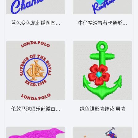
蓝色变色龙刺绣图案 男装
牛仔帽滑雪者卡通形象 男
伦敦马球俱乐部徽章 男装
绿色锚形装饰花 男装