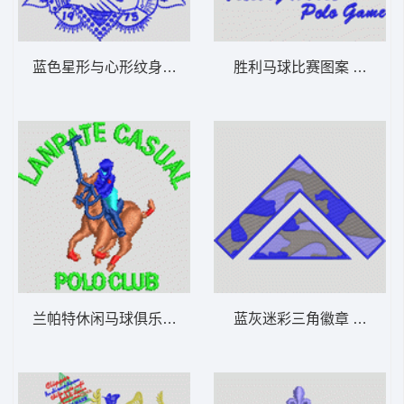
蓝色星形与心形纹身图案 男装
胜利马球比赛图案 男装
兰帕特休闲马球俱乐部标志 男装
蓝灰迷彩三角徽章 男装