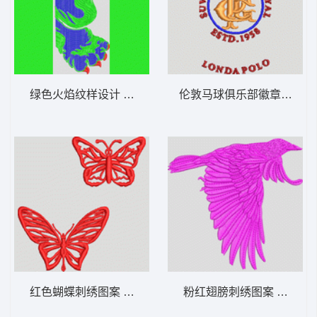
绿色火焰纹样设计 男装
伦敦马球俱乐部徽章 男装
红色蝴蝶刺绣图案 男装
粉红翅膀刺绣图案 男装