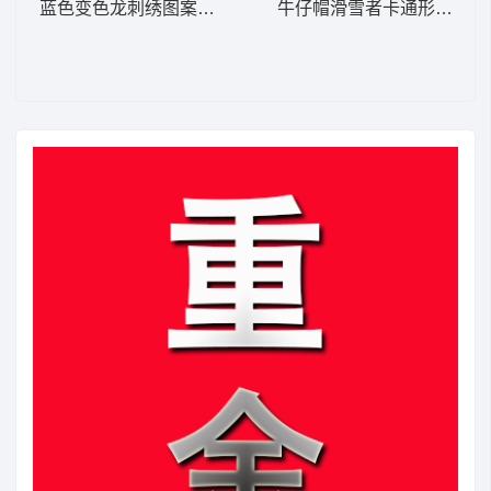
蓝色变色龙刺绣图案 男装
牛仔帽滑雪者卡通形象 男