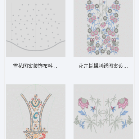
雪花图案装饰布料 汉服
花卉蝴蝶刺绣图案设计 汉