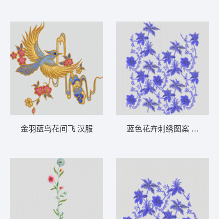
金羽蓝鸟花间飞 汉服
蓝色花卉刺绣图案 汉服