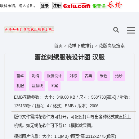
联科乐绣，绣人皆知。
首页
>
花样下载排行
>
花版高级搜索
蕾丝刺绣服装设计图 汉服
蕾丝
刺绣
服装设计
对称
古典
米色
婚纱
礼服
裁剪线
图案
EMB花版参数： 大小：349.00 KB / 尺寸：558*733[毫米] / 针数：
135169针 / 线色：4 / 格式：EMB / 版本：2006
版带文件需绣花软件方可打开，可配色打印导出各种格式或直接上
机绣。如无绣花软件可下载1：1模拟效果图。
模拟图片信息：大小：1.1(MB) /图宽*高:2112x2775(像素)