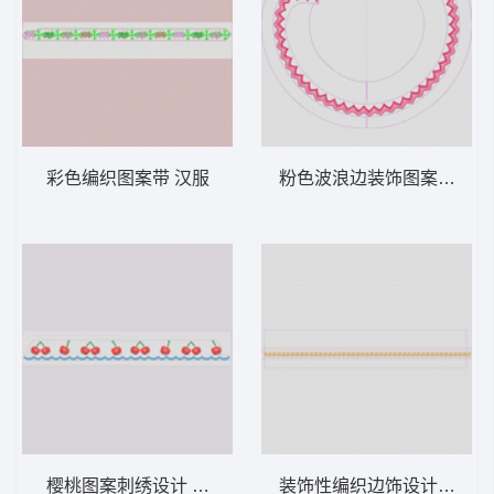
彩色编织图案带 汉服
粉色波浪边装饰图案设计图
樱桃图案刺绣设计 汉服
装饰性编织边饰设计图 汉