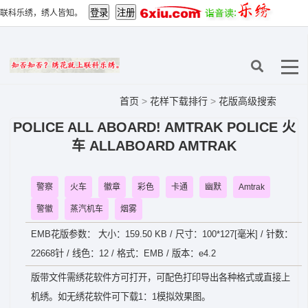
联科乐绣，绣人皆知。
首页
>
花样下载排行
>
花版高级搜索
POLICE ALL ABOARD! AMTRAK POLICE 火
车 ALLABOARD AMTRAK
警察
火车
徽章
彩色
卡通
幽默
Amtrak
警徽
蒸汽机车
烟雾
EMB花版参数： 大小：159.50 KB / 尺寸：100*127[毫米] / 针数：
22668针 / 线色：12 / 格式：EMB / 版本：e4.2
版带文件需绣花软件方可打开，可配色打印导出各种格式或直接上
机绣。如无绣花软件可下载1：1模拟效果图。