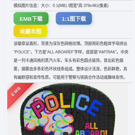
模拟图片信息：大小：0.1(MB) /图宽*高:379x481(像素)
EMB下载
1:1图下载
收藏本图
该徽章呈盾形，背景为深灰色网格纹理。顶部用彩色粗体字母拼出
“POLICE”，下方是“ALL ABOARD!”字样，底部是“AMTRAK”。中央
是一列卡通风格的蒸汽火车，车头有彩色圆点装饰，冒出彩色烟
雾，烟雾由多条彩色环状线条组成。整体设计活泼，色彩鲜艳，具
有幽默感和宣传性质，可能用于警察与铁路合作活动或趣味宣传。
EMB