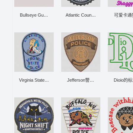
Bullseye Guns 标志 BULISEYE 靶心
Atlantic County Crisis Negotiation
可爱卡通
Virginia State Police Autism Acceptance
Jefferson警察局徽章 JEFFERSO
Dioio的标