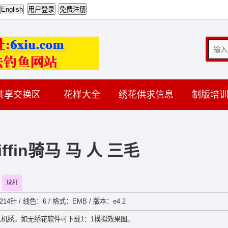
共享交换区
花样大全
绣花供求信息
制版培
riffin骑马 马 人 三毛
球杆
14针 / 线色：6 / 格式：EMB / 版本：e4.2
机绣。如无绣花软件可下载1：1模拟效果图。