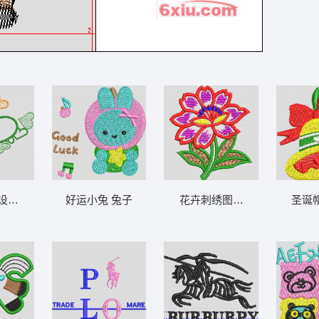
3 AUSTINMOW
设计 爱心
好运小兔 兔子
花卉刺绣图案 花
圣诞