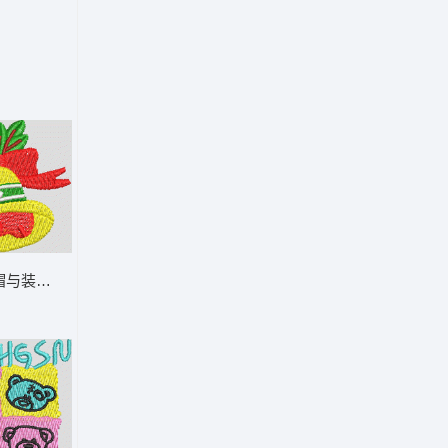
帽与装饰品 铃铛