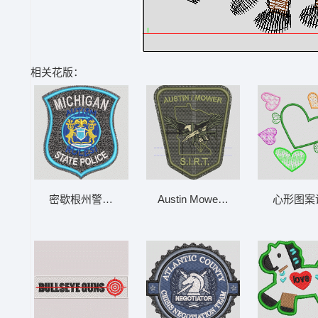
相关花版：
密歇根州警察制服徽章 MICHIGAN AUTISM 鹿-
Austin Mower的SI.R.T.徽章 030
心形图案