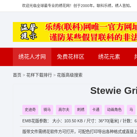
欢迎光临全球最专业的绣花网！创于2000年。联科乐绣，绣人皆知。
绣花人才网
免费花样区
绣花元素
首页
>
花样下载排行
>
花版高级搜索
Stewie G
史迪奇
骑马
高尔夫
刺绣
卡通
动画角色
马
EMB花版参数： 大小：103.50 KB / 尺寸：36*70[毫米] / 针数：62
版带文件需绣花软件方可打开，可配色打印导出各种格式或直接上