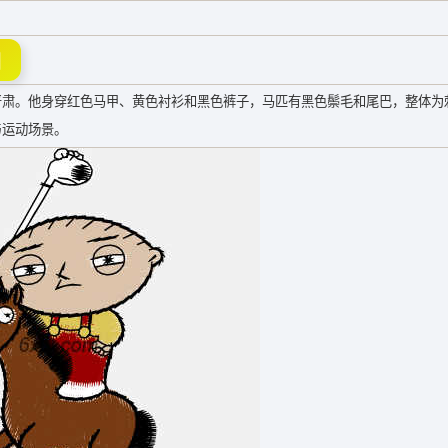
图
严肃。他身穿红色马甲、黄色衬衫和黑色裤子，马匹有黑色鬃毛和尾巴，整体为
与运动场景。