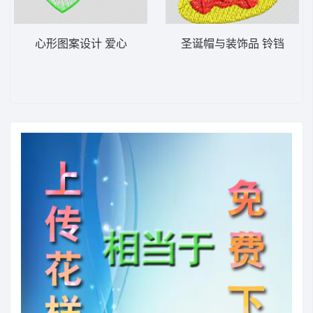
心形图案设计 爱心
圣诞帽与装饰品 铃铛