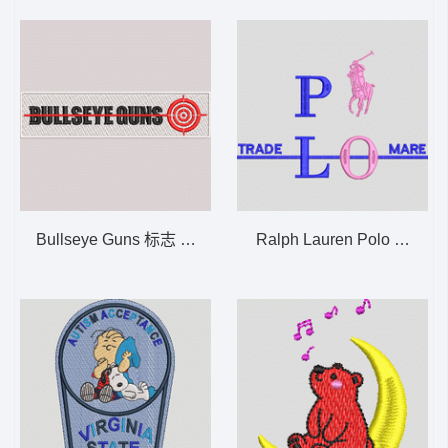
Bullseye Guns 标志 BULISEYE 靶心
Ralph Lauren Polo Trade