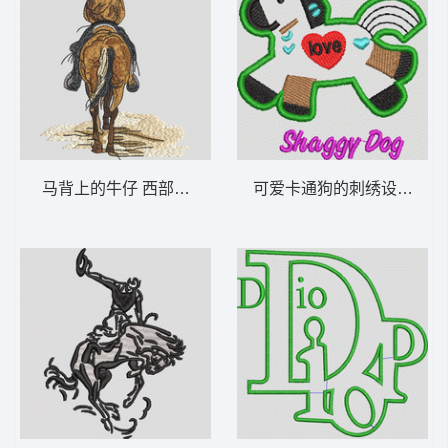
马背上的牛仔 西部牛仔 骑马
可爱卡通狗的刺绣设计 小