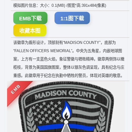
模拟图片信息：大小：0.1(MB) /图宽*高:391x484(像素)
EMB下载
1:1图下载
收藏本图
该徽章为盾形设计，顶部刻有“MADISON COUNTY”，底部为
“FALLEN OFFICERS MEMORIAL”。中央为五角星，内嵌地球图
案，上方有一支蓝色火焰，象征警徽与牺牲精神。徽章两侧饰以橄
榄枝，背景为美国国旗图案，整体以银灰色调呈现，具有纪念与庄
重感。此徽章用于纪念在执勤中牺牲的警员，体现对英雄的敬意。
EMB