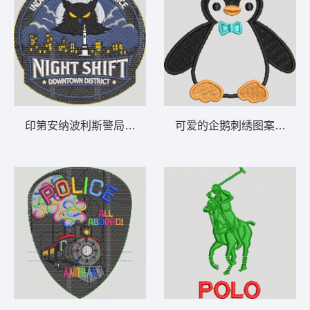
印第安纳波利斯警局夜班巡逻 猫头鹰 NIGHT
可爱的企鹅刺绣图案 企鹅