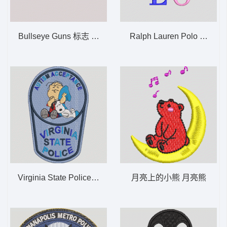
Bullseye Guns 标志 BULISEYE 靶心
Ralph Lauren Polo Trade
Virginia State Police Autism Acceptance
月亮上的小熊 月亮熊