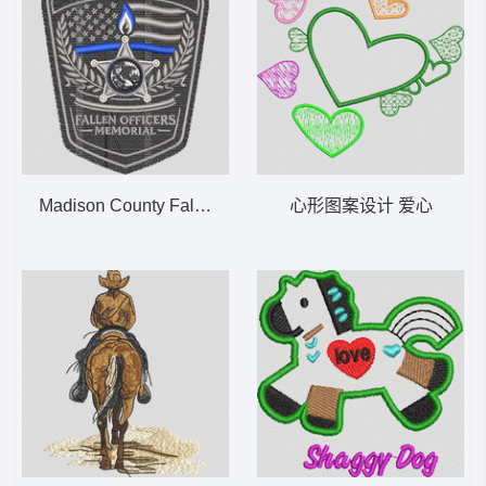
Madison County Fallen Officers Memorial
心形图案设计 爱心