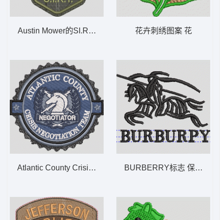
Austin Mower的SI.R.T.徽章 0303 AUSTINMOW
花卉刺绣图案 花
Atlantic County Crisis Negotiation Team
BURBERRY标志 保罗 polo