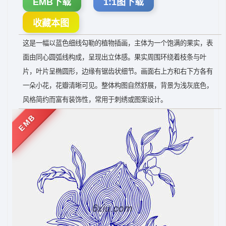
EMB下载
1:1图下载
收藏本图
这是一幅以蓝色细线勾勒的植物插画，主体为一个饱满的果实，表
面由同心圆弧线构成，呈现出立体感。果实周围环绕着枝条与叶
片，叶片呈椭圆形，边缘有锯齿状细节。画面右上方和右下方各有
一朵小花，花瓣清晰可见。整体构图自然舒展，背景为浅灰底色，
风格简约而富有装饰性，常用于刺绣或图案设计。
EMB