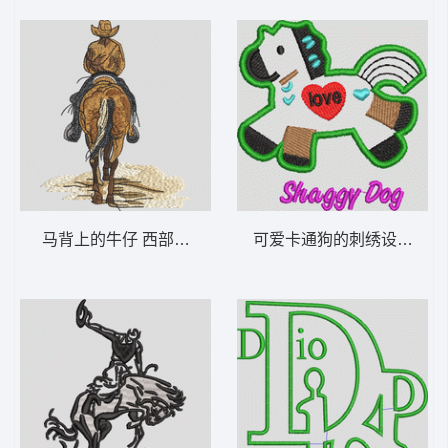
马背上的牛仔 西部牛仔 骑马
可爱卡通狗的刺绣设计 小