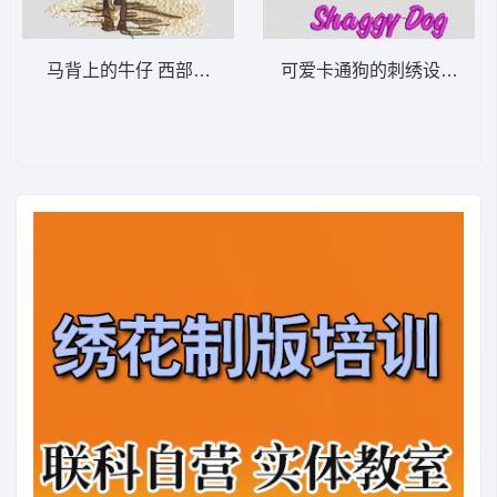
马背上的牛仔 西部牛仔 骑马
可爱卡通狗的刺绣设计 小