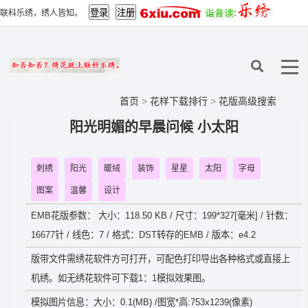
联科乐绣，绣人皆知。
首页
>
花样下载排行
>
花版高级搜索
阳光明媚的早晨问候 小太阳
刺绣
阳光
暖绒
装饰
星星
太阳
字母
图案
温馨
设计
EMB花版参数： 大小：118.50 KB / 尺寸：199*327[毫米] / 针数：
16677针 / 线色：7 / 格式：DST转存的EMB / 版本：e4.2
版带文件需绣花软件方可打开，可配色打印导出各种格式或直接上
机绣。如无绣花软件可下载1：1模拟效果图。
模拟图片信息：大小：0.1(MB) /图宽*高:753x1239(像素)