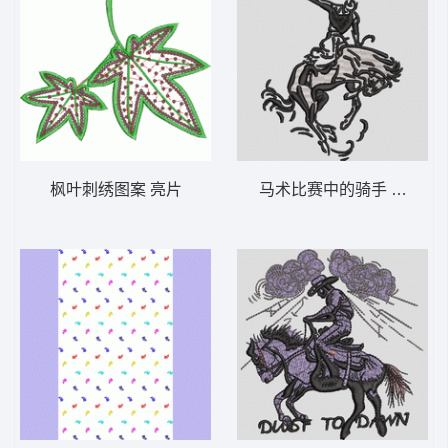
枫叶刺绣图案 亮片
马术比赛中的骑手 西部牛仔 马