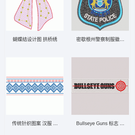
蝴蝶结设计图 拱桥绣
密歇根州警察制服徽章 MICHI
传统针织图案 汉服 条码
Bullseye Guns 标志 BULI