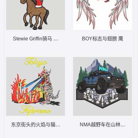
Stewie Griffin骑马 拉夫劳伦小马
BOY标志与翅膀 鹰
东京街头的火焰与猫 怪兽 哥斯拉
NMA越野车在山林中探险 