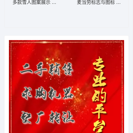
多款雪人图案展示 雪人
麦当劳标志与图标 可乐 薯条