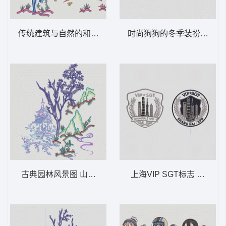
传统建筑与自然的和谐 山水画A
时尚狗狗的冬季装扮 狗
古典园林风景图 山水画B
上海VIP SGT标