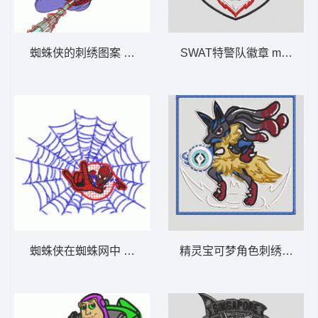
蜘蛛侠的刺绣图案 蜘蛛侠
SWAT特警队徽章 m0102 黑
蜘蛛侠在蜘蛛网中 蜘蛛侠
精灵