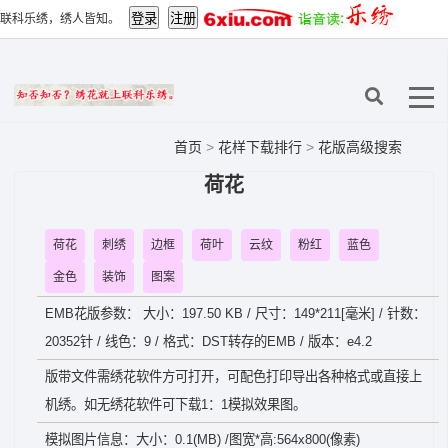
联科乐绣，绣人皆知。
首页
>
花样下载排行
>
花版高级搜索
荷花
荷花
刺绣
边框
荷叶
云纹
粉红
蓝色
金色
装饰
图案
EMB花版参数： 大小：197.50 KB / 尺寸：149*211[毫米] / 针数：
20352针 / 线色：9 / 格式：DST转存的EMB / 版本：e4.2
版带文件需绣花软件方可打开，可配色打印导出各种格式或直接上
机绣。如无绣花软件可下载1：1模拟效果图。
模拟图片信息：大小：0.1(MB) /图宽*高:564x800(像素)