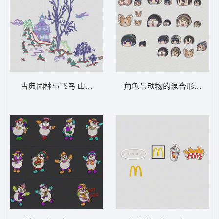
古典园林与飞鸟 山水画C江山
角色与动物