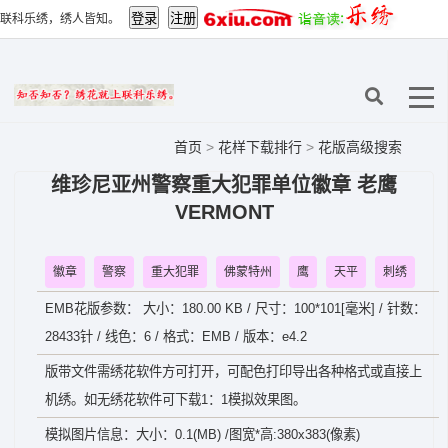
联科乐绣，绣人皆知。
首页
>
花样下载排行
>
花版高级搜索
维珍尼亚州警察重大犯罪单位徽章 老鹰
VERMONT
徽章
警察
重大犯罪
佛蒙特州
鹰
天平
刺绣
EMB花版参数： 大小：180.00 KB / 尺寸：100*101[毫米] / 针数：
28433针 / 线色：6 / 格式：EMB / 版本：e4.2
版带文件需绣花软件方可打开，可配色打印导出各种格式或直接上
机绣。如无绣花软件可下载1：1模拟效果图。
模拟图片信息：大小：0.1(MB) /图宽*高:380x383(像素)