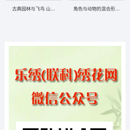
古典园林与飞鸟 山水画C江山
角色与动物