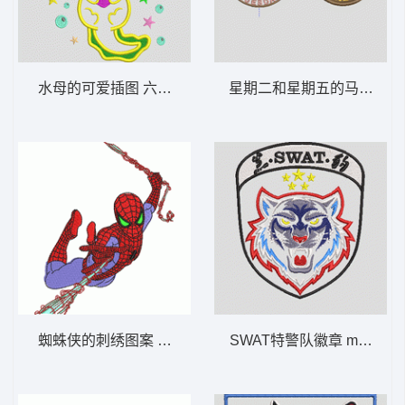
水母的可爱插图 六角恐龙鱼
星期二和星期五的马匹TUES 
蜘蛛侠的刺绣图案 蜘蛛侠
SWAT特警队徽章 m0102 黑