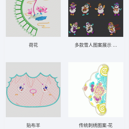
荷花
多款雪人图案展示 雪人
贴布羊
传统刺绣图案-花