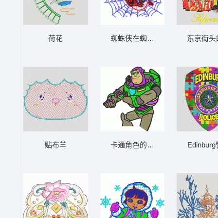
荷花
蜘蛛侠在蜘蛛网中 蜘蛛侠
东京街头
贴布羊
卡通角色的刺绣图案 巴斯