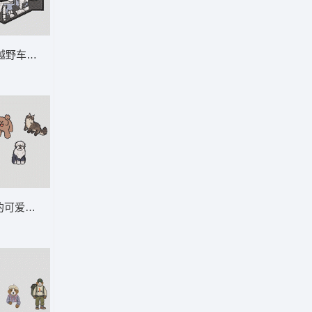
越野车在山林中探险 越野车 约不上 你是
角色刺绣图案 卡通 娃娃 精灵
 AIRMARSH 恐龙
宠物的可爱世界 狗 猫