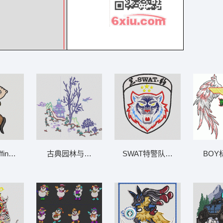
Griffin骑马 拉夫劳伦小马
古典园林与飞鸟 山水画C江山
SWAT特警队徽章 m0102 黑豹 
BOY