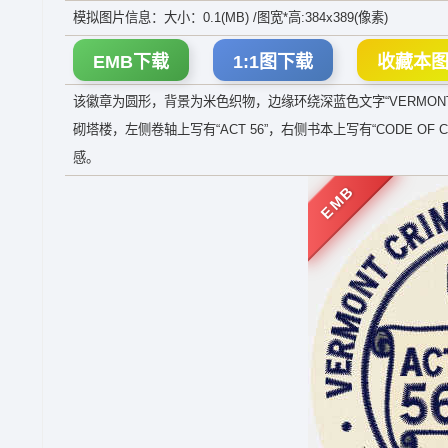
模拟图片信息：大小：0.1(MB) /图宽*高:384x389(像素)
EMB下载
1:1图下载
收藏本
该徽章为圆形，背景为米色织物，边缘环绕深蓝色文字“VERMONT CRIMI
砌塔楼，左侧卷轴上写有“ACT 56”，右侧书本上写有“CODE 
感。
EMB