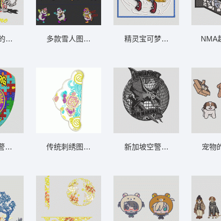
的火焰与猫 怪兽 哥斯拉
多款雪人图案展示 雪人
NMA
精灵宝可梦
Edinburg警察局徽章 POLICE EDINB
传统刺绣图案-花
新加坡空警徽章 SINGAPORE