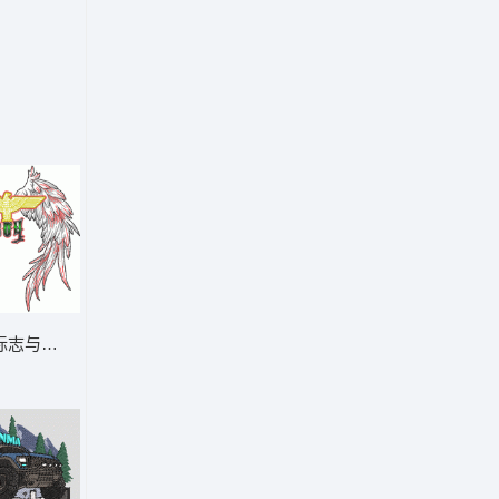
swat
标志与翅膀 鹰