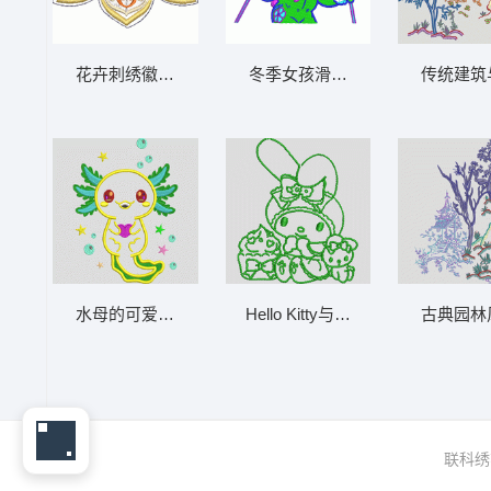
花卉刺绣徽章 汉服花
冬季女孩滑雪 dora
水母的可爱插图 六角恐龙鱼
Hello Kitty与甜点 兔子
联科绣花