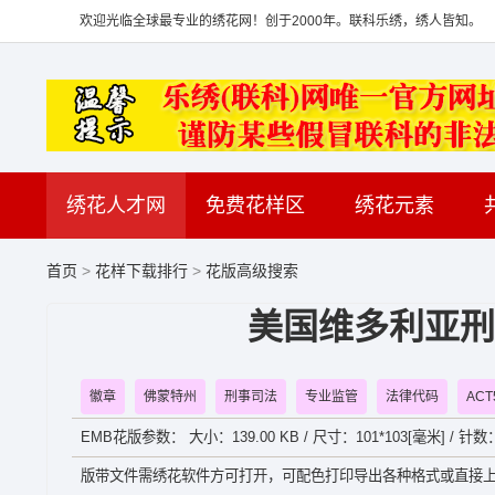
欢迎光临全球最专业的绣花网！创于2000年。联科乐绣，绣人皆知。
绣花人才网
免费花样区
绣花元素
首页
>
花样下载排行
>
花版高级搜索
美国维多利亚刑事
徽章
佛蒙特州
刑事司法
专业监管
法律代码
ACT
EMB花版参数： 大小：139.00 KB / 尺寸：101*103[毫米] / 针数：
版带文件需绣花软件方可打开，可配色打印导出各种格式或直接上