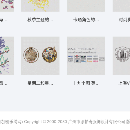
传统建筑与自然的和谐 山水画A
秋季主题的装饰设计汉服
卡通角色的刺绣图案 卡通 熊
时尚
古典园林风景图 山水画B
星期二和星期五的马匹TUES FRIDAY 马
十九个图 英文 BLS FACI MOH
网(乐绣网) Copyright © 2000-2030 广州市思帕奇服饰设计有限公司