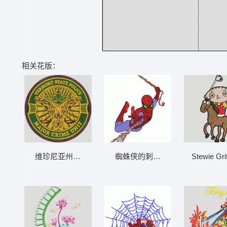
相关花版：
蜘蛛侠的刺绣图案 蜘蛛侠
维珍尼亚州警察重大犯罪单位徽章 老鹰 VER
Stewie 