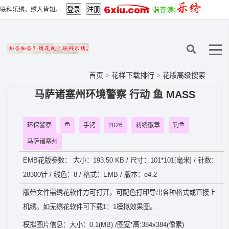
联科乐绣，绣人皆知。
首页
>
花样下载排行
>
花版高级搜索
马萨诸塞州环境警察 行动 鱼 MASS
环保警察
鱼
手铐
2026
刺绣徽章
钓鱼
马萨诸塞州
EMB花版参数： 大小：193.50 KB / 尺寸：101*101[毫米] / 针数：
28300针 / 线色：8 / 格式：EMB / 版本：e4.2
版带文件需绣花软件方可打开，可配色打印导出各种格式或直接上
机绣。如无绣花软件可下载1：1模拟效果图。
模拟图片信息：大小：0.1(MB) /图宽*高:384x384(像素)