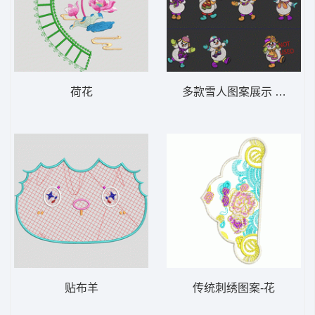
荷花
多款雪人图案展示 雪人
贴布羊
传统刺绣图案-花