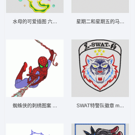
水母的可爱插图 六角恐龙鱼
星期二和星期五的马匹TUES 
蜘蛛侠的刺绣图案 蜘蛛侠
SWAT特警队徽章 m0102 黑