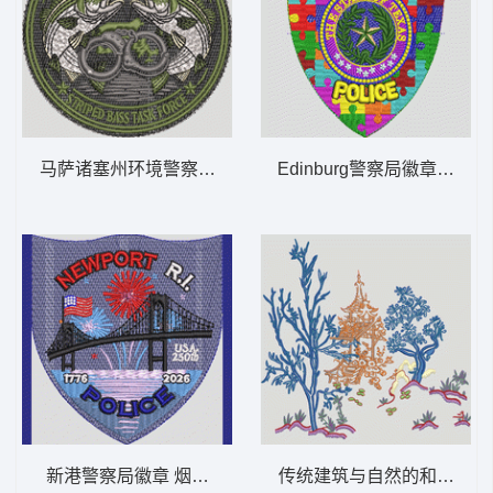
马萨诸塞州环境警察 行动 鱼 MASS
Edinburg警察
新港警察局徽章 烟花 NEWP
传统建筑与自然的