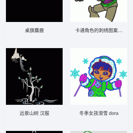
桌旗麋鹿
卡通角色的刺绣图案 巴斯
远景山树 汉服
冬季女孩滑雪 dora