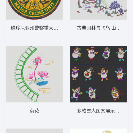
古典园林与飞鸟 山水画C
维珍尼亚州警察重大犯罪单位徽章 老鹰 VER
荷花
多款雪人图案展示 雪人