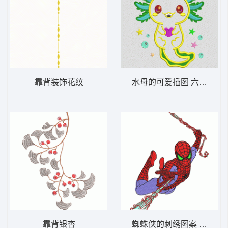
靠背装饰花纹
水母的可爱插图 六角恐龙
靠背银杏
蜘蛛侠的刺绣图案 蜘蛛侠