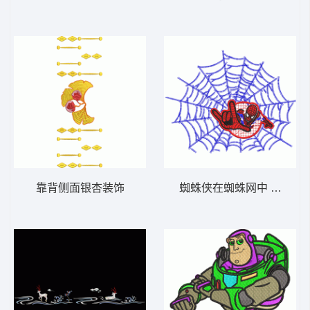
靠背侧面银杏装饰
蜘蛛侠在蜘蛛网中 蜘蛛侠