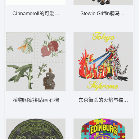
Cinnamoroll的可爱形象 B1童装兔子花
Stewie Griffin骑马 拉夫
植物图案拼贴画 石榴
东京街头的火焰与猫 怪兽 