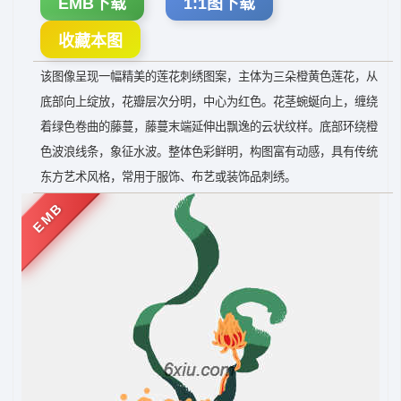
EMB下载
1:1图下载
收藏本图
该图像呈现一幅精美的莲花刺绣图案，主体为三朵橙黄色莲花，从
底部向上绽放，花瓣层次分明，中心为红色。花茎蜿蜒向上，缠绕
着绿色卷曲的藤蔓，藤蔓末端延伸出飘逸的云状纹样。底部环绕橙
色波浪线条，象征水波。整体色彩鲜明，构图富有动感，具有传统
东方艺术风格，常用于服饰、布艺或装饰品刺绣。
EMB