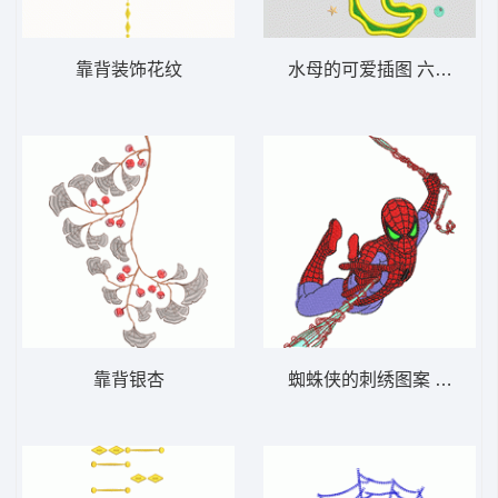
靠背装饰花纹
水母的可爱插图 六角恐龙
靠背银杏
蜘蛛侠的刺绣图案 蜘蛛侠