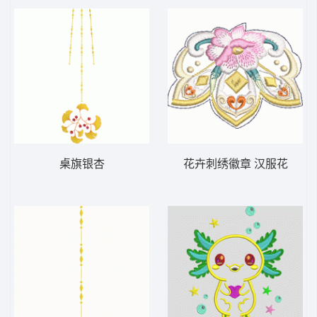
桌旗银杏
花卉刺绣徽章 汉服花