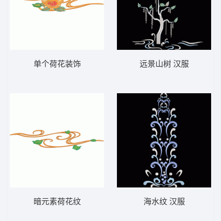
单个荷花装饰
远景山树 汉服
暗元素荷花纹
海水纹 汉服