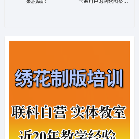
桌旗麋鹿
卡通角色的刺绣图案 巴斯