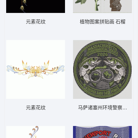
元素花纹
植物图案拼贴画 石榴
元素花纹
马萨诸