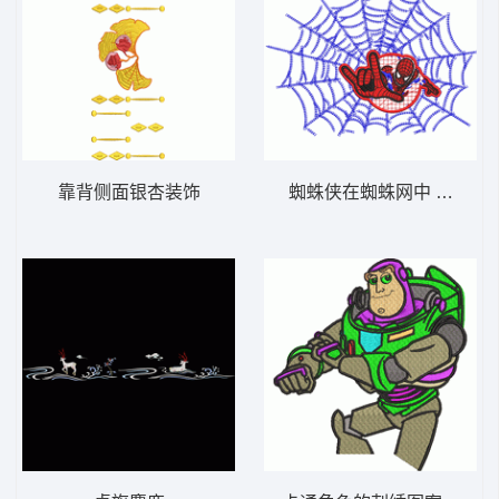
靠背侧面银杏装饰
蜘蛛侠在蜘蛛网中 蜘蛛侠