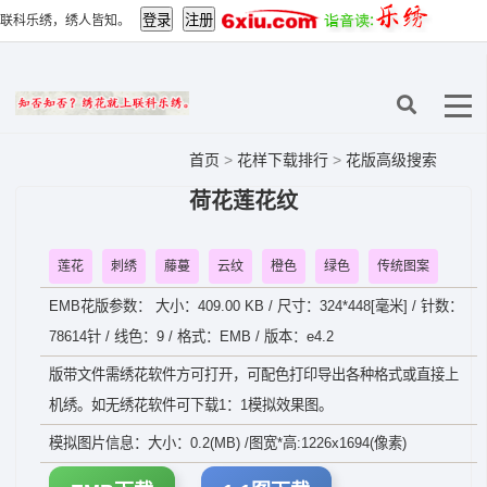
联科乐绣，绣人皆知。
首页
>
花样下载排行
>
花版高级搜索
荷花莲花纹
莲花
刺绣
藤蔓
云纹
橙色
绿色
传统图案
EMB花版参数： 大小：409.00 KB / 尺寸：324*448[毫米] / 针数：
78614针 / 线色：9 / 格式：EMB / 版本：e4.2
版带文件需绣花软件方可打开，可配色打印导出各种格式或直接上
机绣。如无绣花软件可下载1：1模拟效果图。
模拟图片信息：大小：0.2(MB) /图宽*高:1226x1694(像素)