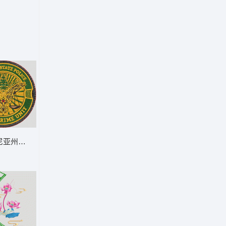
童装兔子花
维珍尼亚州警察重大犯罪单位徽章 老鹰 VER