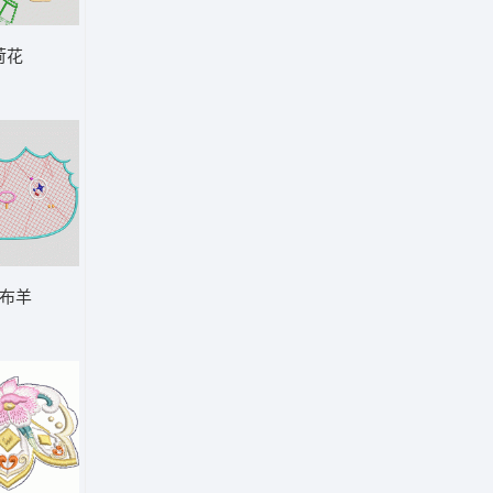
荷花
警察 行动 鱼 MASS
布羊