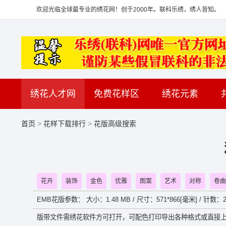
欢迎光临全球最专业的绣花网！创于2000年。联科乐绣，绣人皆知。
绣花人才网
免费花样区
绣花元素
首页
>
花样下载排行
>
花版高级搜索
花卉
装饰
金色
优雅
图案
艺术
对称
卷曲
EMB花版参数： 大小：1.48 MB / 尺寸：571*866[毫米] / 针数：25
版带文件需绣花软件方可打开，可配色打印导出各种格式或直接上