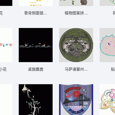
花
靠背侧面银杏装饰
植物图案拼贴画 石榴
小花
桌旗麋鹿
马萨诸塞州环境
贴