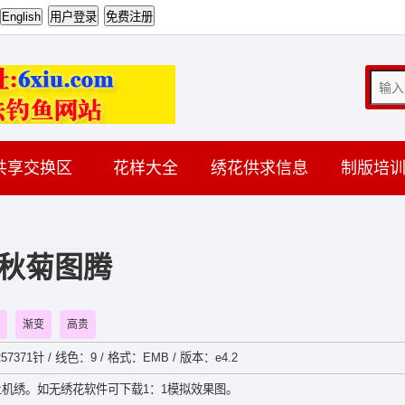
共享交换区
花样大全
绣花供求信息
制版培
秋菊图腾
渐变
高贵
7371针 / 线色：9 / 格式：EMB / 版本：e4.2
机绣。如无绣花软件可下载1：1模拟效果图。