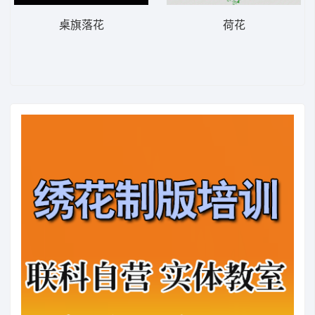
桌旗落花
荷花