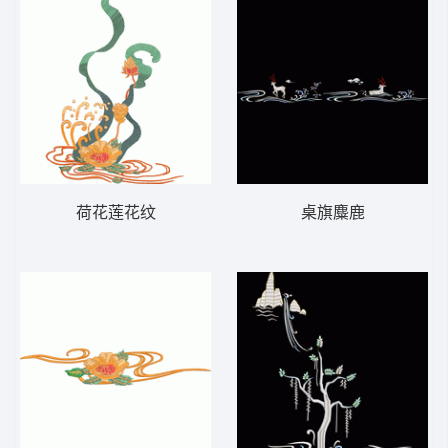
荷花莲花纹
桌旗麋鹿