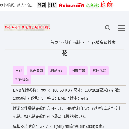
联科乐绣，绣人皆知。
首页
>
花样下载排行
>
花版高级搜索
花
马迪
花卉图案
刺绣设计
网格背景
紫色花蕊
橙色线条
EMB花版参数： 大小：108.50 KB / 尺寸：180*161[毫米] / 针数：
13950针 / 线色：3 / 格式：EMB / 版本：e4.2
版带文件需绣花软件方可打开，可配色打印导出各种格式或直接上
机绣。如无绣花软件可下载1：1模拟效果图。
模拟图片信息：大小：0.1(MB) /图宽*高:681x608(像素)