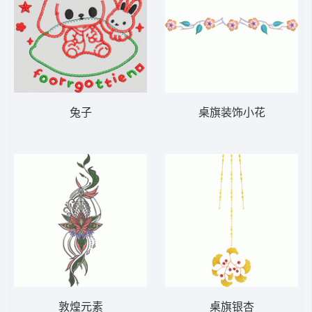
兔子
桌旗装饰小花
敦煌元素
桌旗银杏