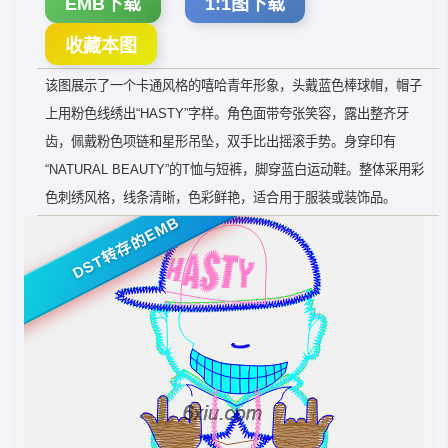
EMB下载
1:1图下载
收藏本图
该图展示了一个卡通风格的嘻哈青年形象，头戴蓝色棒球帽，帽子
上用粉色线绣出“HASTY”字样。角色面带夸张笑容，露出整齐牙
齿，佩戴粉色项链和星形吊坠，双手比出摇滚手势。身穿印有
“NATURAL BEAUTY”的T恤与短裤，脚穿蓝白运动鞋。整体采用彩
色刺绣风格，线条清晰，色彩鲜艳，适合用于服装或装饰品。
DST转存的EMB