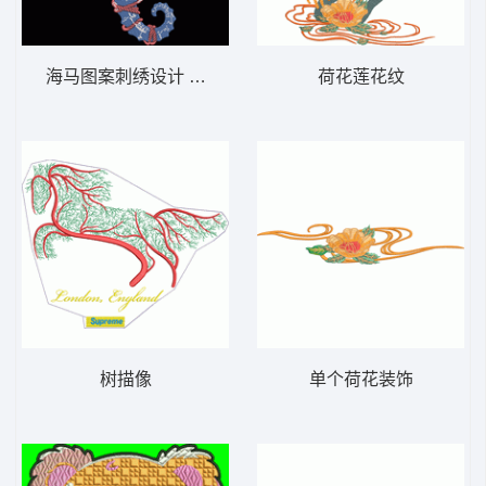
海马图案刺绣设计 海马
荷花莲花纹
树描像
单个荷花装饰