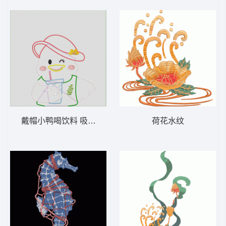
戴帽小鸭喝饮料 吸管鸭- 贴布
荷花水纹