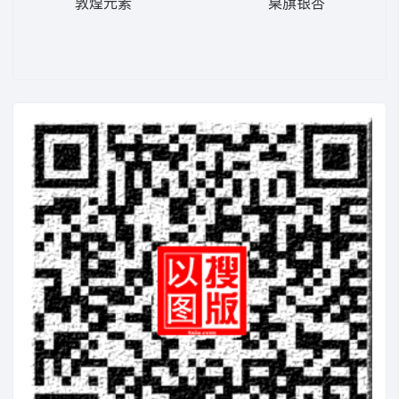
敦煌元素
桌旗银杏