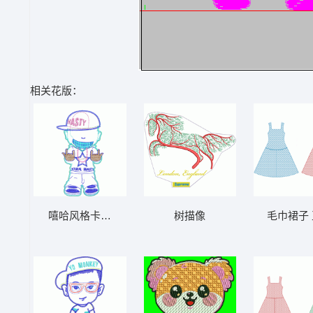
相关花版：
嘻哈风格卡通人物刺绣图案 贴布人物公仔系
树描像
毛巾裙子