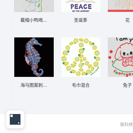
戴帽小鸭喝饮料 吸管鸭- 贴布
圣诞季
花
海马图案刺绣设计 海马
毛巾混合
兔子
联科绣花