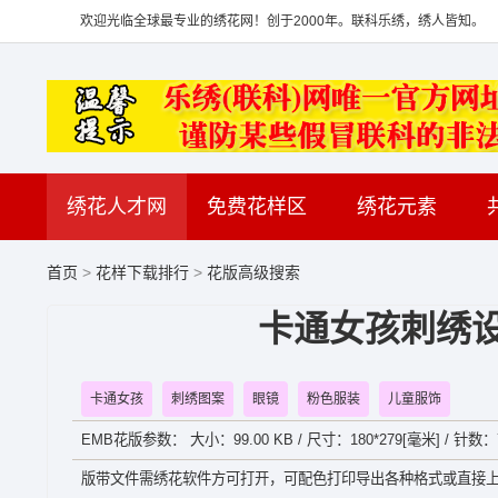
欢迎光临全球最专业的绣花网！创于2000年。联科乐绣，绣人皆知。
绣花人才网
免费花样区
绣花元素
首页
>
花样下载排行
>
花版高级搜索
卡通女孩刺绣设
卡通女孩
刺绣图案
眼镜
粉色服装
儿童服饰
EMB花版参数： 大小：99.00 KB / 尺寸：180*279[毫米] / 针数：7
版带文件需绣花软件方可打开，可配色打印导出各种格式或直接上