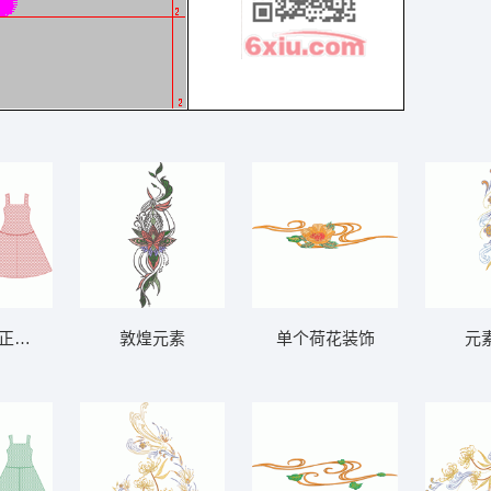
 正背面
敦煌元素
单个荷花装饰
元