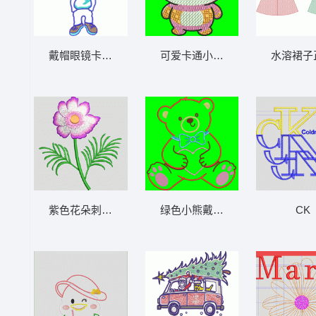
戴帽眼镜卡通人物 贴布人物公仔
可爱卡通小熊刺绣图案 图案反复
水溶裙子
紫色花朵刺绣图案 苏绣花朵
绿色小熊戴蝴蝶结
CK