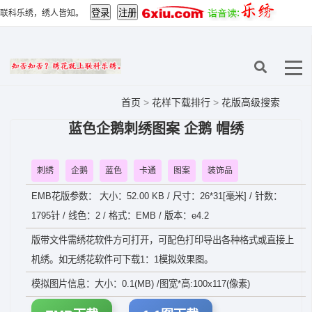
联科乐绣，绣人皆知。
首页
>
花样下载排行
>
花版高级搜索
蓝色企鹅刺绣图案 企鹅 帽绣
刺绣
企鹅
蓝色
卡通
图案
装饰品
EMB花版参数： 大小：52.00 KB / 尺寸：26*31[毫米] / 针数：
1795针 / 线色：2 / 格式：EMB / 版本：e4.2
版带文件需绣花软件方可打开，可配色打印导出各种格式或直接上
机绣。如无绣花软件可下载1：1模拟效果图。
模拟图片信息：大小：0.1(MB) /图宽*高:100x117(像素)