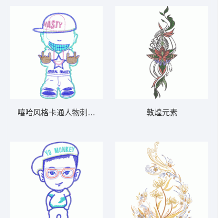
嘻哈风格卡通人物刺绣图案 贴布人物公仔系
敦煌元素