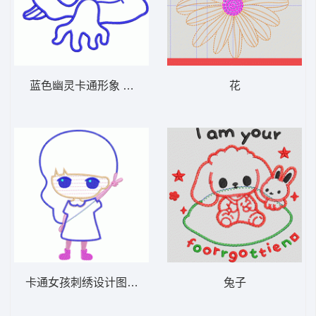
蓝色幽灵卡通形象 蜘蛛侠
花
卡通女孩刺绣设计图 贴布人物公仔系列
兔子