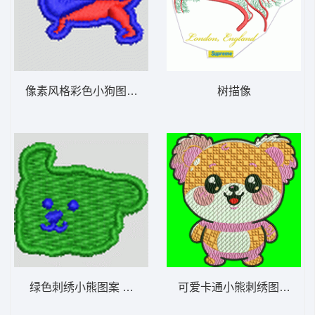
像素风格彩色小狗图案 小狗 帽绣
树描像
绿色刺绣小熊图案 狗头 帽绣
可爱卡通小熊刺绣图案 图