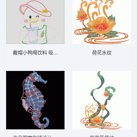
戴帽小鸭喝饮料 吸管鸭- 贴布
荷花水纹