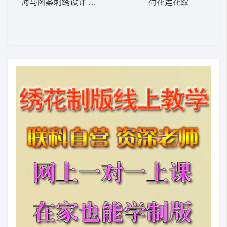
海马图案刺绣设计 海马
荷花莲花纹