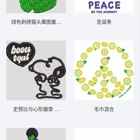
绿色刺绣猫头鹰图案 猫 帽绣
圣诞季
史努比与心形徽章 史路比
毛巾混合