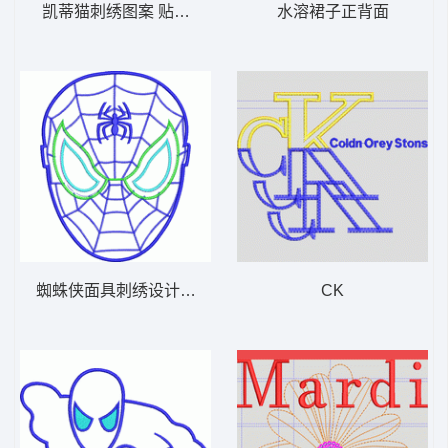
凯蒂猫刺绣图案 贴布天使凯蒂猫
水溶裙子正背面
蜘蛛侠面具刺绣设计图 蜘蛛侠
CK