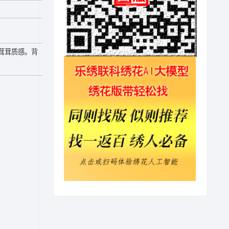
茸茸质感。背