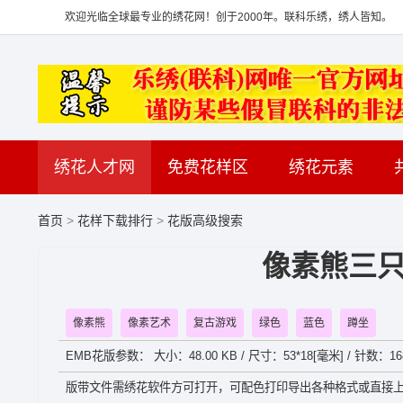
欢迎光临全球最专业的绣花网！创于2000年。联科乐绣，绣人皆知。
绣花人才网
免费花样区
绣花元素
首页
>
花样下载排行
>
花版高级搜索
像素熊三只
像素熊
像素艺术
复古游戏
绿色
蓝色
蹲坐
EMB花版参数： 大小：48.00 KB / 尺寸：53*18[毫米] / 针数：16
版带文件需绣花软件方可打开，可配色打印导出各种格式或直接上