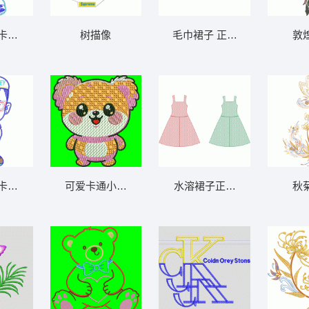
卡通人物刺绣图案 贴布人物公仔系
树描像
毛巾裙子 正背面
敦
卡通人物 贴布人物公仔
可爱卡通小熊刺绣图案 图案反复分割
水溶裙子正背面
秋