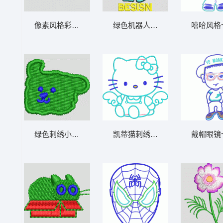
绿色机器人卡通形象 小人
像素风格彩色小狗图案 小狗 帽绣
嘻哈风格
凯蒂猫刺绣图案 贴布天使凯蒂猫
绿色刺绣小熊图案 狗头 帽绣
戴帽眼镜