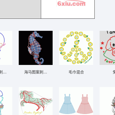
刺绣设计图 贴布人物公仔系列
海马图案刺绣设计 海马
毛巾混合