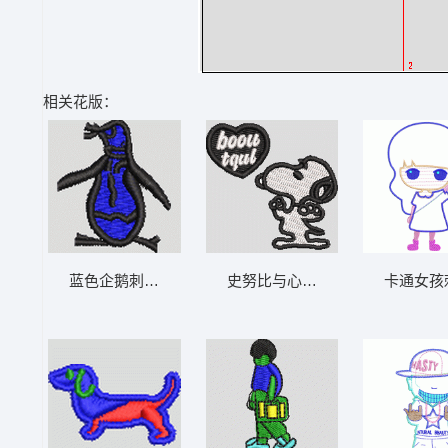
相关花版：
史努比与心形徽章 史路比
蓝色企鹅刺绣图案 企鹅 帽绣
卡通女孩