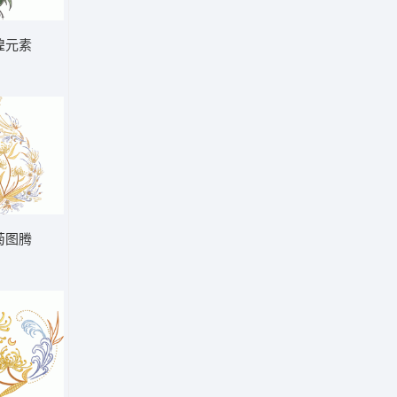
煌元素
菊图腾