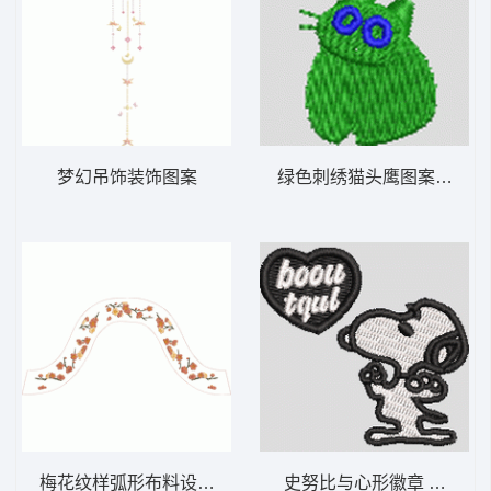
梦幻吊饰装饰图案
绿色刺绣猫头鹰图案 猫 
梅花纹样弧形布料设计图
史努比与心形徽章 史路比