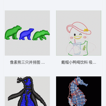
像素熊三只并排图 三只熊 帽绣
戴帽小鸭喝饮料 吸管鸭- 