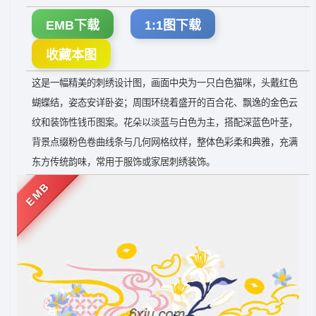
EMB下载
1:1图下载
收藏本图
这是一幅精美的刺绣设计图，画面中央为一只白色猫咪，头戴红色
蝴蝶结，姿态安详卧姿；周围环绕着盛开的百合花、飘逸的金色云
纹和装饰性钱币图案。花朵以淡蓝与白色为主，搭配深蓝色叶茎，
背景点缀粉色卷曲线条与几何网格纹样，整体色彩柔和典雅，充满
东方传统韵味，常用于服饰或家居刺绣装饰。
EMB