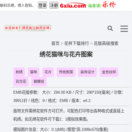
联科乐绣，绣人皆知。
首页
>
花样下载排行
>
花版高级搜索
绣花猫咪与花卉图案
刺绣
猫咪
花卉
传统图案
装饰设计
金色纹样
百合花
蝴蝶结
EMB花版参数： 大小：294.00 KB / 尺寸：290*150[毫米] / 针数：
39911针 / 线色：9 / 格式：EMB / 版本：e4.2
版带文件需绣花软件方可打开，可配色打印导出各种格式或直接上
机绣。如无绣花软件可下载1：1模拟效果图。
模拟图片信息：大小：0.1(MB) /图宽*高:1099x570(像素)