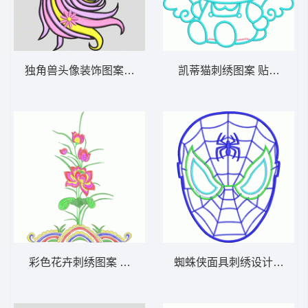
独角兽头像装饰图案 独角兽
凯蒂猫刺绣图案 贴布天使
彩色花卉刺绣图案 牡丹花
蜘蛛侠面具刺绣设计图 蜘