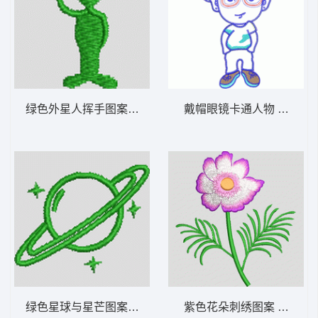
绿色外星人挥手图案 外星人 帽绣
戴帽眼镜卡通人物 贴布人
绿色星球与星芒图案 宇宙 帽绣
紫色花朵刺绣图案 苏绣花