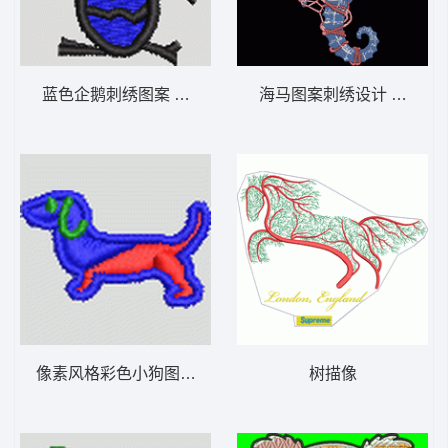
蓝色企鹅刺绣图案 企鹅 帽绣
海马图案刺绣设计 海马
像素风格彩色小狗图案 小狗 帽绣
树描像