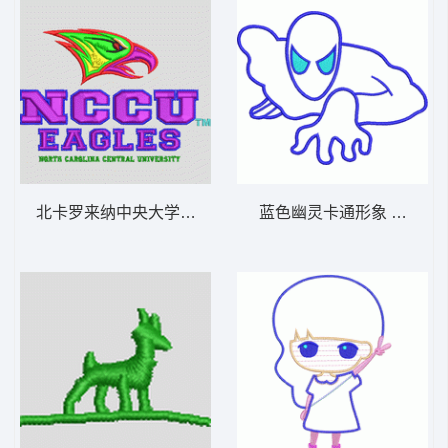
北卡罗来纳中央大学鹰队标志 鹰头
蓝色幽灵卡通形象 蜘蛛侠