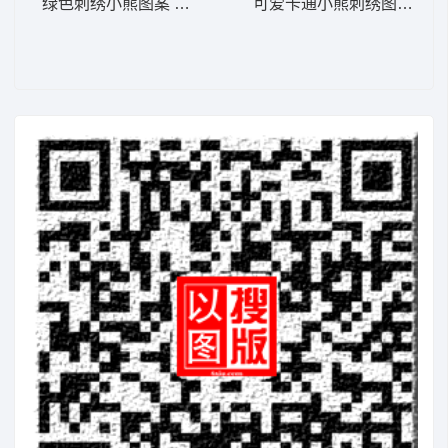
绿色刺绣小熊图案 狗头 帽绣
可爱卡通小熊刺绣图案 图