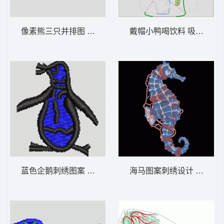
像素熊三只并排图 三只熊 帽绣
戴帽小鸭喝饮料 吸管鸭- 
蓝色企鹅刺绣图案 企鹅 帽绣
海马图案刺绣设计 海马