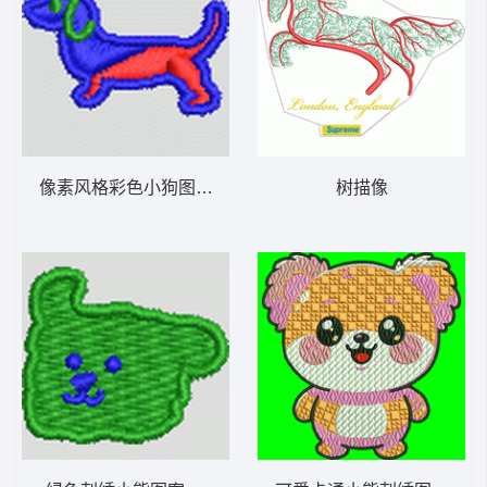
像素风格彩色小狗图案 小狗 帽绣
树描像