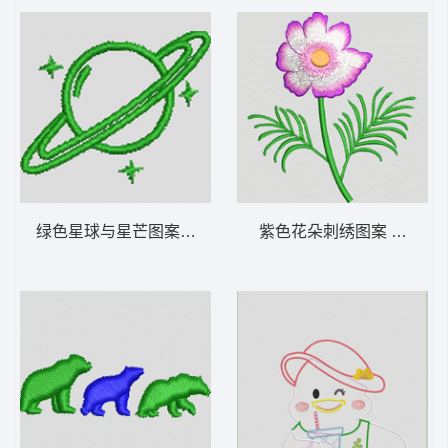
绿色星球与星芒图案 宇宙 帽绣
紫色花朵刺绣图案 苏绣花