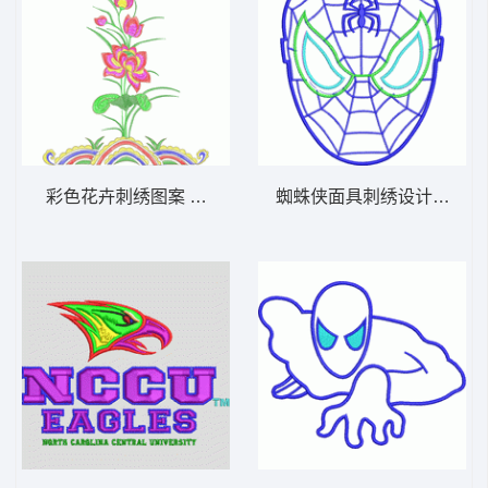
彩色花卉刺绣图案 牡丹花
蜘蛛侠面具刺绣设计图 蜘