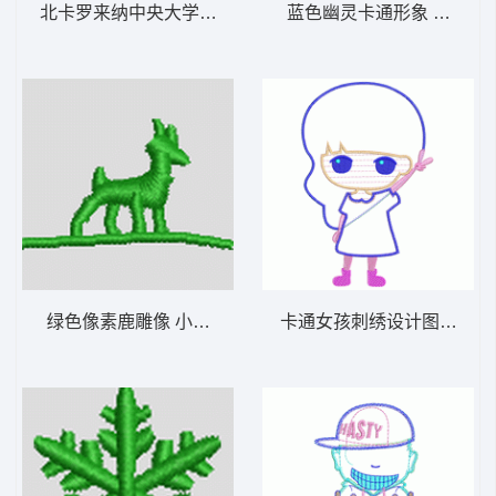
北卡罗来纳中央大学鹰队标志 鹰头
蓝色幽灵卡通形象 蜘蛛侠
绿色像素鹿雕像 小鹿 帽绣
卡通女孩刺绣设计图 贴布