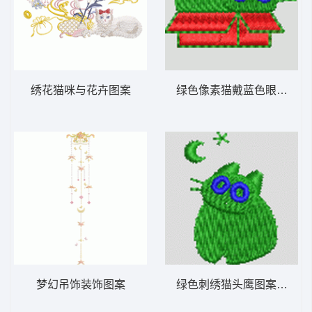
绣花猫咪与花卉图案
绿色像素猫
梦幻吊饰装饰图案
绿色刺绣猫头鹰图案 猫 