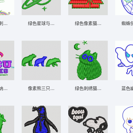
刺绣图案 牡丹花
绿色星球与星芒图案 宇宙 帽绣
蜘蛛
绿色像素猫戴蓝色眼镜 
纳中央大学鹰队标志 鹰头
像素熊三只并排图 三只熊 帽绣
蓝色
绿色刺绣猫头鹰图案 猫 帽绣