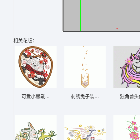
相关花版：
可爱小熊戴围巾赏花
刺绣兔子装饰图案
独角兽头