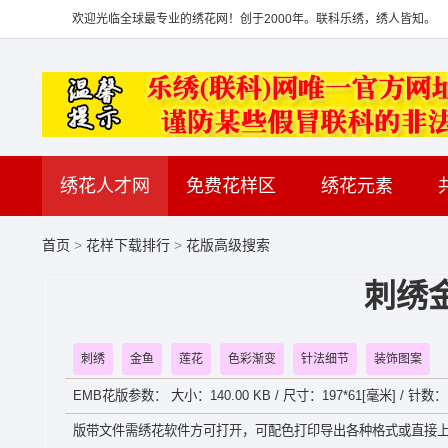
欢迎光临全球最专业的绣花网！创于2000年。联科乐绣，绣人皆知。
绣花人才网
免费花样区
绣花元素
首页
>
花样下载排行
>
花版高级搜索
刺绣
刺绣
金鱼
莲花
色彩渐变
针法细节
装饰图案
EMB花版参数： 大小：140.00 KB / 尺寸：197*61[毫米] / 针数：1
版带文件需绣花软件方可打开，可配色打印导出各种格式或直接上