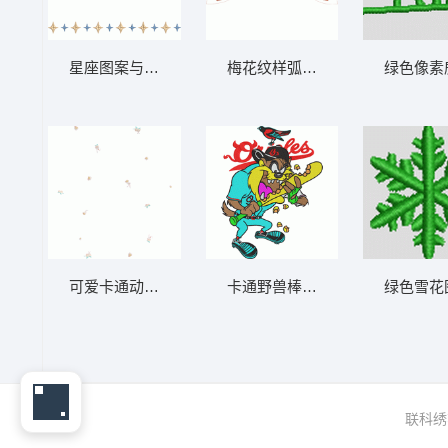
星座图案与星形装饰
梅花纹样弧形布料设计图
绿色像素
可爱卡通动物图案背景
卡通野兽棒球运动员挥棒
联科绣花