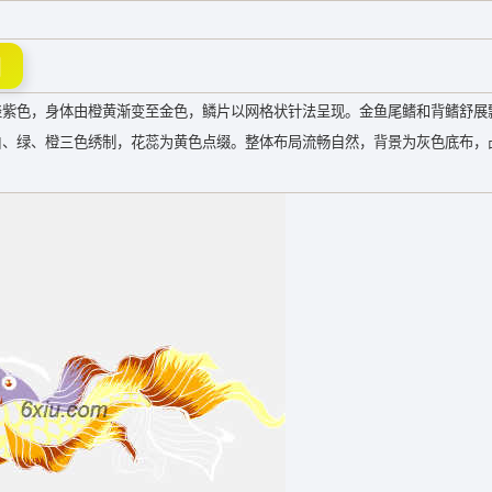
图
淡紫色，身体由橙黄渐变至金色，鳞片以网格状针法呈现。金鱼尾鳍和背鳍舒展
白、绿、橙三色绣制，花蕊为黄色点缀。整体布局流畅自然，背景为灰色底布，