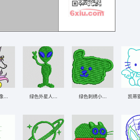
像装饰图案 独角兽
绿色外星人挥手图案 外星人 帽绣
凯蒂
绿色刺绣小熊图案 狗头 帽绣