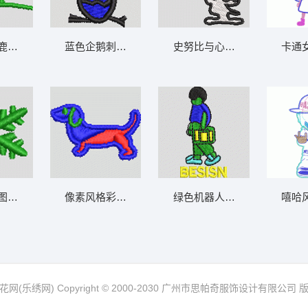
鹿雕像 小鹿 帽绣
史努比与心形徽章 史路比
蓝色企鹅刺绣图案 企鹅 帽绣
卡通
绿色雪花图案 雪花 帽绣
绿色机器人卡通形象 小人
像素风格彩色小狗图案 小狗 帽绣
嘻哈
网(乐绣网) Copyright © 2000-2030 广州市思帕奇服饰设计有限公司