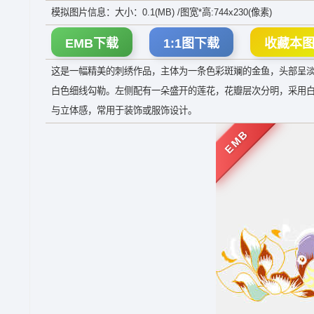
模拟图片信息：大小：0.1(MB) /图宽*高:744x230(像素)
EMB下载
1:1图下载
收藏本
这是一幅精美的刺绣作品，主体为一条色彩斑斓的金鱼，头部呈
白色细线勾勒。左侧配有一朵盛开的莲花，花瓣层次分明，采用
与立体感，常用于装饰或服饰设计。
EMB