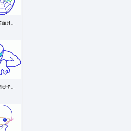
侠面具刺绣设计图 蜘蛛侠
猫 帽绣
幽灵卡通形象 蜘蛛侠