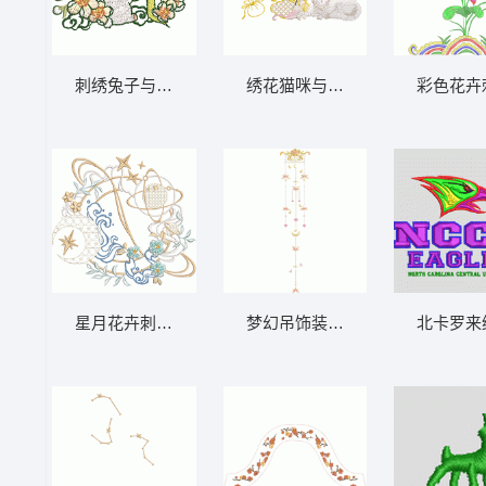
刺绣兔子与花枝图案
绣花猫咪与花卉图案
彩色花卉
星月花卉刺绣图案
梦幻吊饰装饰图案
北卡罗来