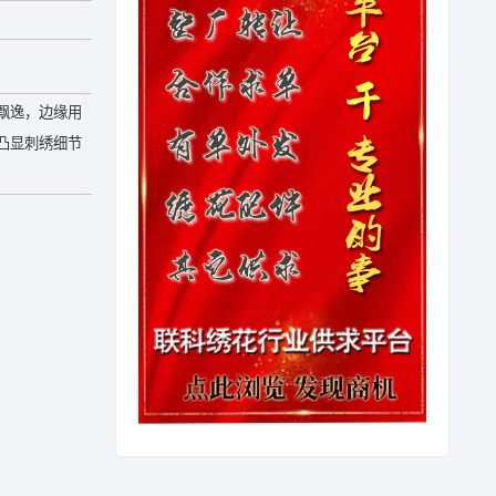
飘逸，边缘用
凸显刺绣细节