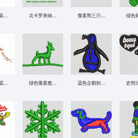
装饰图案
北卡罗来纳中央大学鹰队标志 鹰头
像素熊三只并排图 三只
弧形布料设计图
绿色像素鹿雕像 小鹿 帽绣
史努
蓝色企鹅刺绣图案 企鹅 帽绣