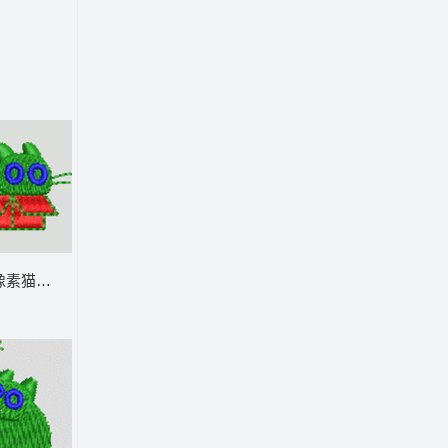
宙 帽绣
绿色像素猫戴蓝色眼镜 猫 帽绣