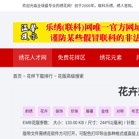
欢迎光临全球最专业的绣花网！创于2000年。联科乐绣，绣人皆知。
绣花人才网
免费花样区
绣花元素
首页
>
花样下载排行
>
花版高级搜索
花卉
刺绣
花卉
装饰
珍珠
藤蔓
金线
对称
布艺
EMB花版参数： 大小：133.00 KB / 尺寸：244*51[毫米] / 针数：1
版带文件需绣花软件方可打开，可配色打印导出各种格式或直接上