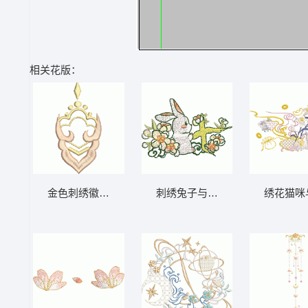
相关花版：
金色刺绣徽章图案
刺绣兔子与花枝图案
绣花猫咪