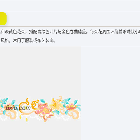
图
色和淡黄色花朵，搭配青绿色叶片与金色卷曲藤蔓。每朵花周围环绕着珍珠状小
雅风格，常用于服装或布艺装饰。