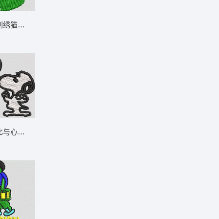
熊 帽绣
绿色刺绣猫头鹰图案 猫 帽绣
比与心形徽章 史路比