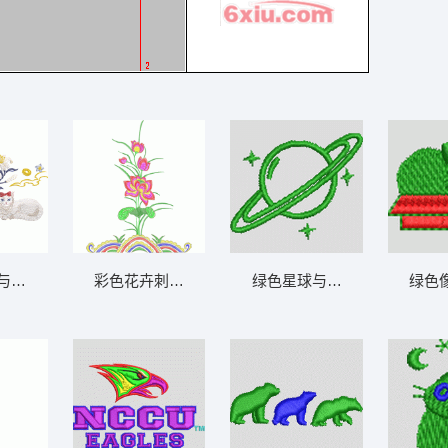
与花卉图案
彩色花卉刺绣图案 牡丹花
绿色星球与星芒图案 宇