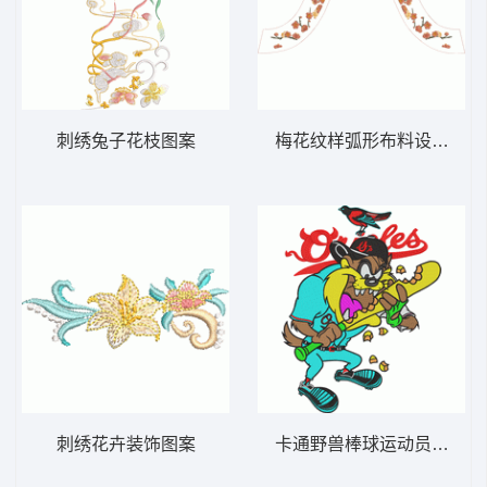
刺绣兔子花枝图案
梅花纹样弧形布料设计图
刺绣花卉装饰图案
卡通野兽棒球运动员挥棒