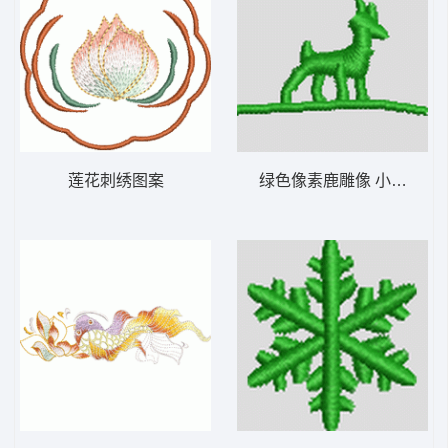
莲花刺绣图案
绿色像素鹿雕像 小鹿 帽绣