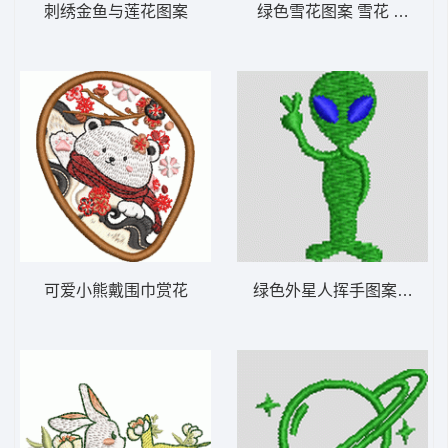
刺绣金鱼与莲花图案
绿色雪花图案 雪花 帽绣
可爱小熊戴围巾赏花