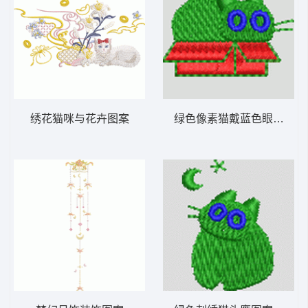
绣花猫咪与花卉图案
绿色像素猫