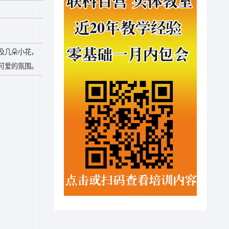
及几朵小花，
可爱的氛围。