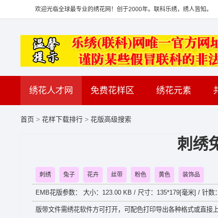
欢迎光临全球最专业的绣花网！创于2000年。联科乐绣，绣人皆知。
绣花人才网
免费花样区
绣花元素
首页
>
花样下载排行
>
花版高级搜索
刺绣
刺绣
兔子
花卉
丝带
粉色
黄色
装饰品
EMB花版参数： 大小：123.00 KB / 尺寸：135*179[毫米] / 针数：
版带文件需绣花软件方可打开，可配色打印导出各种格式或直接上