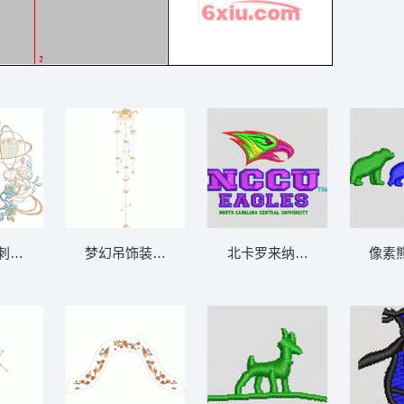
刺绣图案
梦幻吊饰装饰图案
北卡罗来纳中央大学鹰队标志