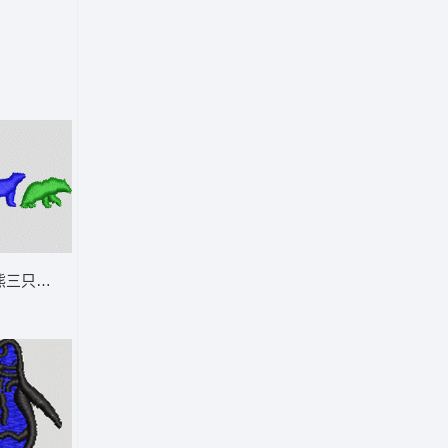
 鹰头
像素熊三只并排图 三只熊 帽绣