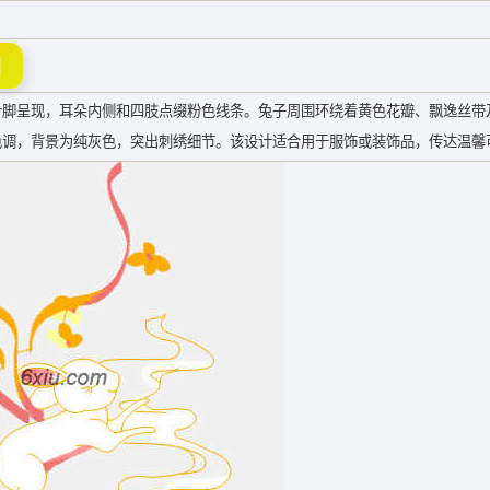
图
针脚呈现，耳朵内侧和四肢点缀粉色线条。兔子周围环绕着黄色花瓣、飘逸丝带
色调，背景为纯灰色，突出刺绣细节。该设计适合用于服饰或装饰品，传达温馨