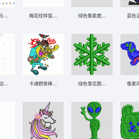
与星形装饰
梅花纹样弧形布料设计图
绿色像素鹿雕像 小鹿 帽绣
动物图案背景
卡通野兽棒球运动员挥棒
绿色雪花图案 雪花 帽绣