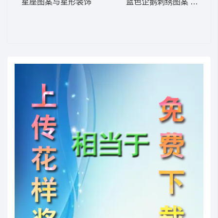
星座图案与星形装饰
蓝色企鹅刺绣图案 