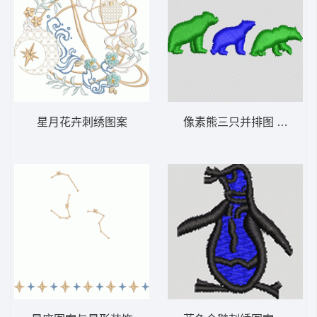
星月花卉刺绣图案
像素