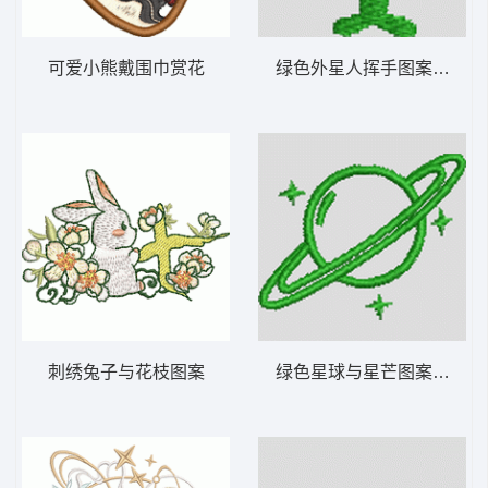
可爱小熊戴围巾赏花
刺绣兔子与花枝图案
绿色星球与