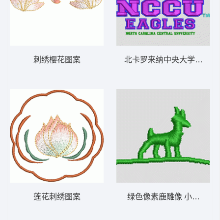
刺绣樱花图案
北卡罗来纳中央大学鹰队标
莲花刺绣图案
绿色像素鹿雕像 小鹿 帽绣