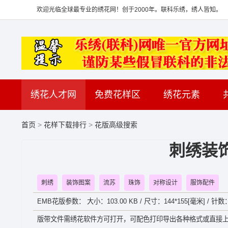
欢迎光临全球最专业的绣花网！创于2000年。联科乐绣，绣人皆知。
绣花人才网
免费花样区
绣花元素
首页
>
花样下载排行
>
花版高级搜索
刺绣装
刺绣
装饰图案
流苏
珠饰
对称设计
服饰配件
EMB花版参数： 大小：103.00 KB / 尺寸：144*155[毫米] / 针数：
版带文件需绣花软件方可打开，可配色打印导出各种格式或直接上