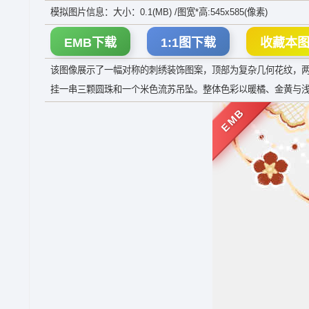
模拟图片信息：大小：0.1(MB) /图宽*高:545x585(像素)
EMB下载
1:1图下载
收藏本
该图像展示了一幅对称的刺绣装饰图案，顶部为复杂几何花纹，
挂一串三颗圆珠和一个米色流苏吊坠。整体色彩以暖橘、金黄与
EMB