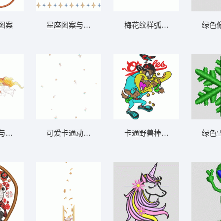
图案
星座图案与星形装饰
梅花纹样弧形布料设计图
绿色
与莲花图案
可爱卡通动物图案背景
卡通野兽棒球运动员挥棒