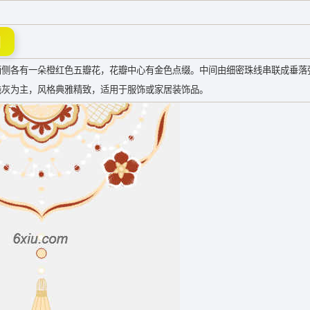
图
两侧各有一朵橙红色五瓣花，花瓣中心有金色点缀。中间由细密珠线串联成垂落
浅灰为主，风格典雅精致，适用于服饰或家居装饰品。