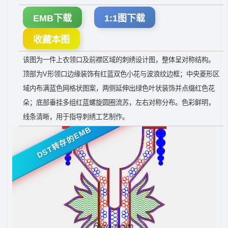
EMB下载
1:1图下载
收藏本图
该图为一件上衣领口及前襟区域的刺绣设计图，整体呈对称结构。
顶部为V形领口边缘装饰有红蓝双色小花与波浪纹边框；中央菱形区
域内布满蓝色网格状图案，两侧延伸出绿色叶状装饰并点缀红色花
朵；底部垂挂多组红蓝螺旋圆圈流苏，左右对称分布。色彩鲜明，
线条清晰，用于指导刺绣工艺制作。
DST转存的EMB