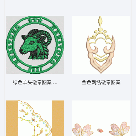
绿色羊头徽章图案 羊头
金色刺绣徽章图案