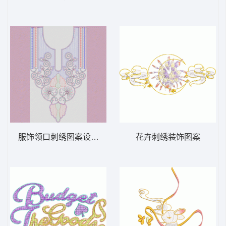
服饰领口刺绣图案设计图 链条链目绣
花卉刺绣装饰图案