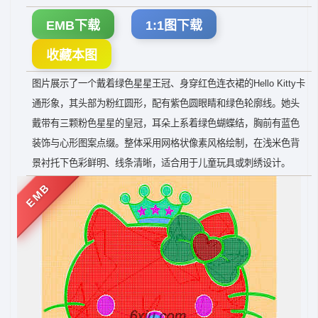
EMB下载
1:1图下载
收藏本图
图片展示了一个戴着绿色星星王冠、身穿红色连衣裙的Hello Kitty卡
通形象，其头部为粉红圆形，配有紫色圆眼睛和绿色轮廓线。她头
戴带有三颗粉色星星的皇冠，耳朵上系着绿色蝴蝶结，胸前有蓝色
装饰与心形图案点缀。整体采用网格状像素风格绘制，在浅米色背
景衬托下色彩鲜明、线条清晰，适合用于儿童玩具或刺绣设计。
EMB