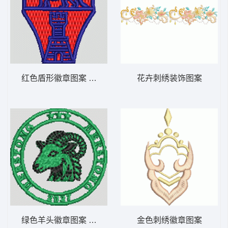
红色盾形徽章图案 狮子
花卉刺绣装饰图案
绿色羊头徽章图案 羊头
金色刺绣徽章图案