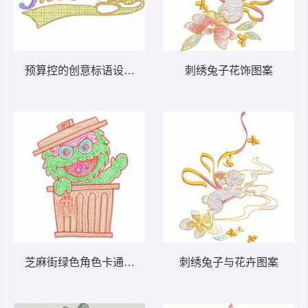
预算控的创意标语设计图 毛巾绣字母
刺绣兔子花饰图案
芝麻街绿色角色卡通形象 毛巾绣小丑
刺绣兔子与花卉图案