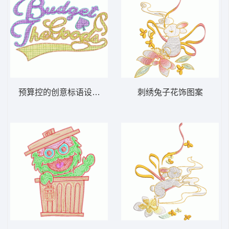
预算控的创意标语设计图 毛巾绣字母
刺绣兔子花饰图案