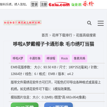
联科乐绣，绣人皆知。
首页
>
花样下载排行
>
花版高级搜索
哆啦A梦戴帽子卡通形象 毛巾绣叮当猫
哆啦A梦
卡通形象
棒球帽
Rock
像素风格
EMB花版参数： 大小：93.50 KB / 尺寸：180*252[毫米] / 针数：
12664针 / 线色：6 / 格式：EMB / 版本：e4.2
版带文件需绣花软件方可打开，可配色打印导出各种格式或直接上
机绣。如无绣花软件可下载1：1模拟效果图。
模拟图片信息：大小：0.2(MB) /图宽*高:682x954(像素)