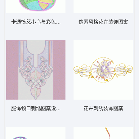
卡通愤怒小鸟与彩色字母 毛巾绣小鸟
像素风格花卉装饰图案
服饰领口刺绣图案设计图 链条链目绣
花卉刺绣装饰图案