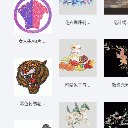
花卉蝴蝶刺绣图案
乱针绣
女人头AB片 大豪格式
可爱兔子与糖果装饰
敦煌元
彩色刺绣老虎头像 老虎头