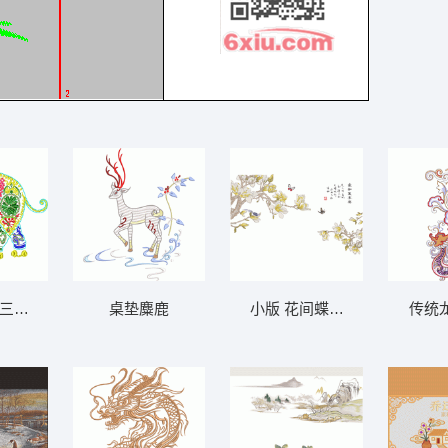
D三亮片 大豪格式
桌垫麋鹿
传统