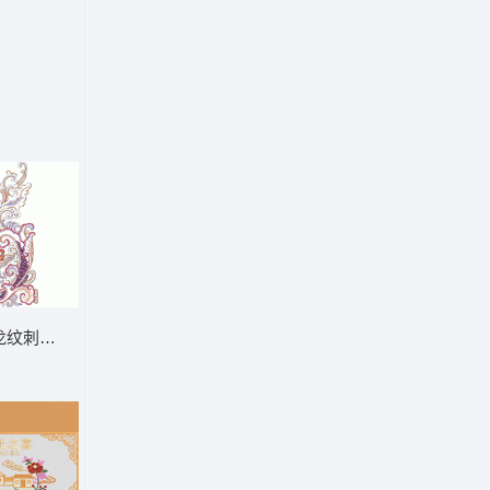
龙纹刺绣图案 龙
小版 花间蝶舞，春意盎然 精品玉兰墙布 背景