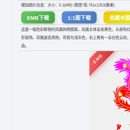
模拟图片信息：大小：0.1(MB) /图宽*高:761x1253(像素)
EMB下载
1:1图下载
收藏本
这是一幅色彩鲜艳的凤凰刺绣图案，凤凰主体呈金黄色，头部有
形装饰。凤凰姿态昂扬，背景为浅灰色，右上角有一朵白色云纹
品。
EMB