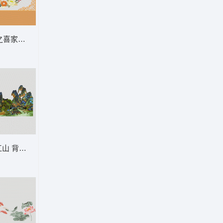
背景墙
之喜家和万事兴
绣图案 狗
山 背景墙