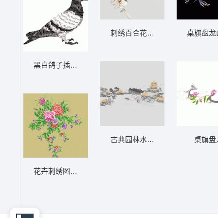
刺绣百合花枝图案
桌旗盘龙
黑白鸽子插图 鸽子
古典园林水景图 背景阁楼
桌旗盘
花卉刺绣图案 玫瑰靓花