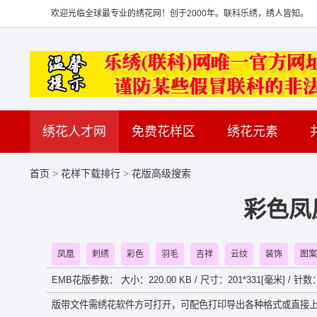
欢迎光临全球最专业的绣花网！创于2000年。联科乐绣，绣人皆知。
绣花人才网
免费花样区
绣花元素
首页
>
花样下载排行
>
花版高级搜索
彩色凤
凤凰
刺绣
彩色
羽毛
吉祥
云纹
装饰
图案
EMB花版参数： 大小：220.00 KB / 尺寸：201*331[毫米] / 针数：
版带文件需绣花软件方可打开，可配色打印导出各种格式或直接上