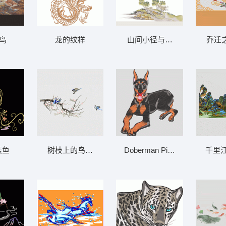
 鸟
龙的纹样
山间小径与瀑布 山水画墙布 
乔迁
素鱼
树枝上的鸟儿 花鸟墙布 背景墙 本网有同款
Doberman Pinscher 狗的刺
千里江