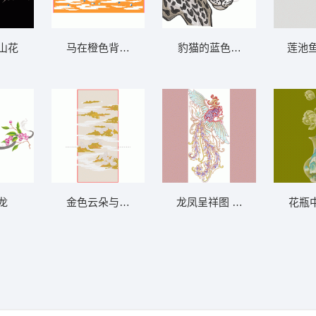
山花
马在橙色背景中跳跃 马墙布 背景墙
豹猫的蓝色眼睛 豹
莲池鱼
龙
金色云朵与灰色背景 山水墙布 背景墙
龙凤呈祥图 凤凰