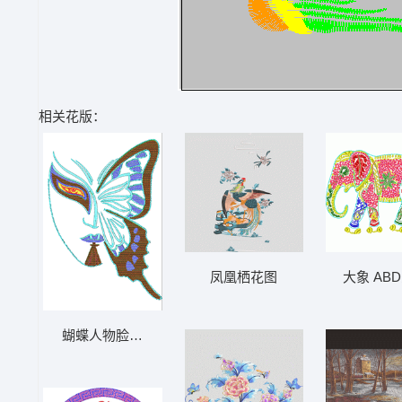
相关花版：
凤凰栖花图
大象 AB
蝴蝶人物脸谱AB珠片 大豪格式