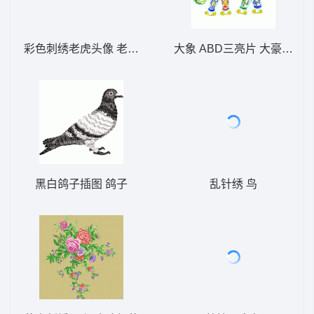
彩色刺绣老虎头像 老虎头
大象 ABD三亮片 大豪格式
黑白鸽子插图 鸽子
乱针绣 鸟