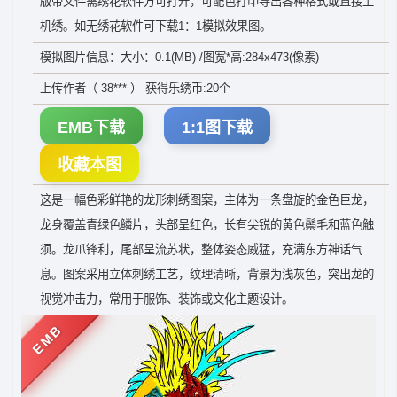
版带文件需绣花软件方可打开，可配色打印导出各种格式或直接上
机绣。如无绣花软件可下载1：1模拟效果图。
模拟图片信息：大小：0.1(MB) /图宽*高:284x473(像素)
上传作者（ 38*** ） 获得乐绣币:20个
EMB下载
1:1图下载
收藏本图
这是一幅色彩鲜艳的龙形刺绣图案，主体为一条盘旋的金色巨龙，
龙身覆盖青绿色鳞片，头部呈红色，长有尖锐的黄色鬃毛和蓝色触
须。龙爪锋利，尾部呈流苏状，整体姿态威猛，充满东方神话气
息。图案采用立体刺绣工艺，纹理清晰，背景为浅灰色，突出龙的
视觉冲击力，常用于服饰、装饰或文化主题设计。
EMB