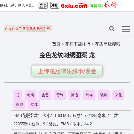
联科乐绣，绣人皆知。
首页
>
花样下载排行
>
花版高级搜索
金色龙纹刺绣图案 龙
上传花版得乐绣币/现金
龙
刺绣
金色
青绿
神话
纹样
装饰
文化
图案
立体
EMB花版参数： 大小：1.63 MB / 尺寸：75*125[毫米] / 针数：
22955针 / 线色：9 / 格式：EMB / 版本：e4.2