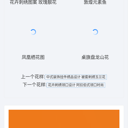
花卉刺绣图案 玫瑰靓花
敦煌元素鱼
凤凰栖花图
桌旗盘龙山花
上一个花样:
中式装饰挂件绣品设计 被套刺绣玉兰花
下一个花样:
花卉刺绣领口设计 阿拉伯式领口时尚