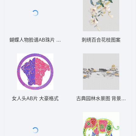
蝴蝶人物脸谱AB珠片 大豪格式
刺绣百合花枝图案
女人头AB片 大豪格式
古典园林水景图 背景阁楼