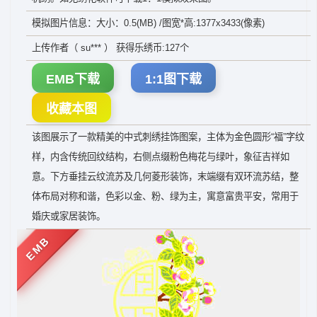
模拟图片信息：大小：0.5(MB) /图宽*高:1377x3433(像素)
上传作者（ su*** ） 获得乐绣币:127个
EMB下载
1:1图下载
收藏本图
该图展示了一款精美的中式刺绣挂饰图案，主体为金色圆形“福”字纹
样，内含传统回纹结构，右侧点缀粉色梅花与绿叶，象征吉祥如
意。下方垂挂云纹流苏及几何菱形装饰，末端缀有双环流苏结，整
体布局对称和谐，色彩以金、粉、绿为主，寓意富贵平安，常用于
婚庆或家居装饰。
EMB