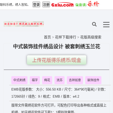
联科乐绣，绣人皆知。
首页
>
花样下载排行
>
花版高级搜索
中式装饰挂件绣品设计 被套刺绣玉兰花
上传花版得乐绣币/现金
中式刺绣
福字
梅花
流苏
吉祥如意
装饰挂件
EMB花版参数： 大小：556.50 KB / 尺寸：364*907[毫米] / 针数：
172665针 / 线色：9 / 格式：EMB / 版本：e4.2
版带文件需绣花软件方可打开，可配色打印导出各种格式或直接上
机绣。如无绣花软件可下载1：1模拟效果图。